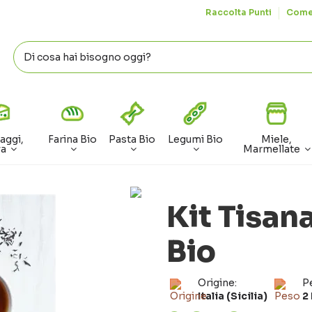
Raccolta Punti
Come
aggi,
Farina Bio
Pasta Bio
Legumi Bio
Miele,
va
Marmellate
Kit Tisan
Bio
Origine:
P
Italia (Sicilia)
2