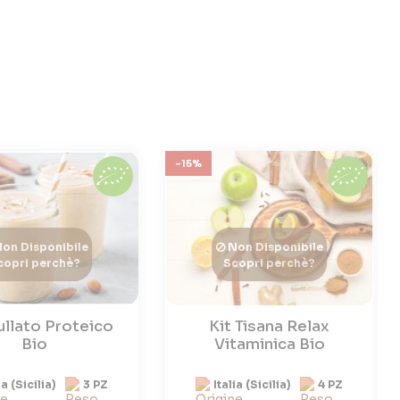
-15%
on Disponibile
Non Disponibile
copri perchè?
Scopri perchè?
rullato Proteico
Kit Tisana Relax
Bio
Vitaminica Bio
ia (Sicilia)
3 PZ
Italia (Sicilia)
4 PZ