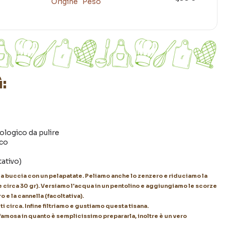
:
ologico da pulire
ico
tativo)
la buccia con un pelapatate. Peliamo anche lo zenzero e riduciamo la
re circa 30 gr). Versiamo l'acqua in un pentolino e aggiungiamo le scorze
 e la cannella (facoltativa).
i circa. Infine filtriamo e gustiamo questa tisana.
 famosa in quanto è semplicissimo prepararla, inoltre è un vero