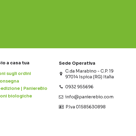
Bio a casa tua
Sede Operativa
C.da Marabino - C.P. 19
ni sugli ordini
97014 Ispica (RG) Italia
 consegna
0932 955696
pedizione | PaniereBio
ioni biologiche
info@panierebio.com
‎‎‎‎‎ P.Iva 01585630898