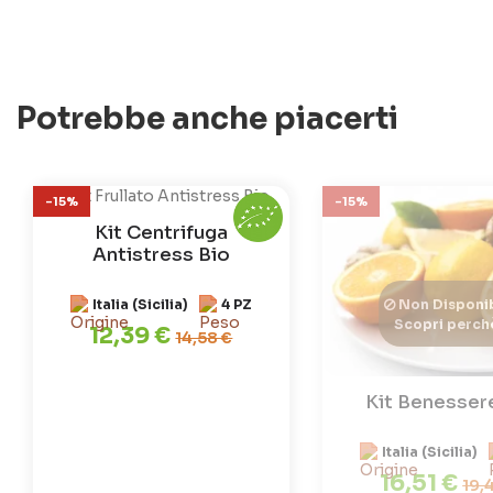
Potrebbe anche piacerti
-15%
-15%
Kit Centrifuga
Antistress Bio
Italia (Sicilia)
4 PZ
Non Disponib
Scopri perch
12,39 €
14,58 €
Kit Benesser
Italia (Sicilia)
16,51 €
19,