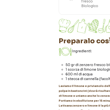
Preparalo così
Ingredienti:
50 gr di zenzero fresco bi
1 scorza di limone biolog
600 ml di acqua
1 stecca di cannella (facol
Laviamo il limone e priviamolo del
polpa in bastoncini (dovrà risulta
di limone e uniamo anche lo zenzero
Portiamo in ebollizione per 15 minut
La tisana zenzero e limone è la più