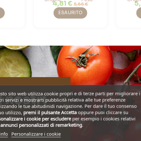
4,81 €
5
5,66 €
ESAURITO
to sito web utilizza cookie propri e di terze parti per migliorare i
i nostri
ri servizi e mostrarti pubblicità relativa alle tue preferenze
izzando le tue abitudinidi navigazione. Per dare il tuo consenso
uo utilizzo,
premi il pulsante Accetta
oppure puoi cliccare su
onalizzare i cookie
per escludere
per esempio i cookies relativi
i
annunci personalizzati di remarketing
.
info
Personalizzare i cookie