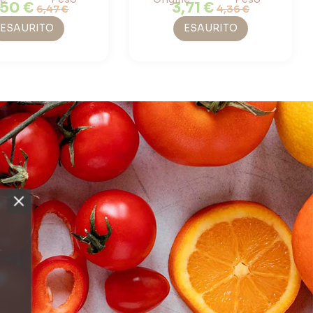
,50 €
3,71 €
6,47 €
4,36 €
ESAURITO
ESAURITO