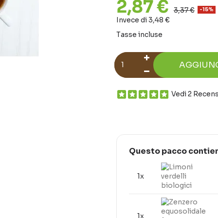
2,87 €
3,37 €
-15%
Invece di 3,48 €
Tasse incluse
AGGIUN
Vedi 2 Recens
Questo pacco contie
1x
1x