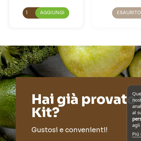
AGGIUNGI
ESAURITO
Ques
Hai già provato 
nost
anal
Kit?
al s
pers
agl
Gustosi e convenienti!
Piú 