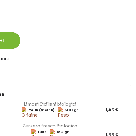
GI
ioni
ne
Limoni Siciliani biologici
1,49 €
Italia (Sicilia)
500 gr
Zenzero fresco Biologico
Cina
150 gr
1,99 €