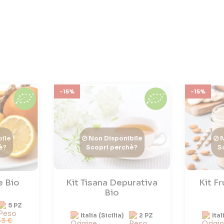
-15%
-15%
ile
Non Disponibile
N
è?
Scopri perchè?
S
e Bio
Kit Tisana Depurativa
Kit F
Bio
5 PZ
Italia (Sicilia)
2 PZ
Ital
43 €