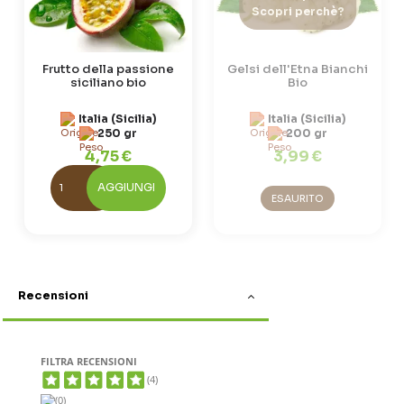
Scopri perchè?
Frutto della passione
Gelsi dell'Etna Bianchi
siciliano bio
Bio
Italia (Sicilia)
Italia (Sicilia)
250 gr
200 gr
4,75 €
3,99 €
AGGIUNGI
ESAURITO
Recensioni
FILTRA RECENSIONI
(4)
(0)