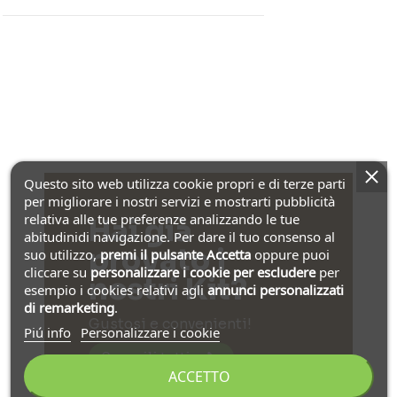
Questo sito web utilizza cookie propri e di terze parti
per migliorare i nostri servizi e mostrarti pubblicità
relativa alle tue preferenze analizzando le tue
Hai già
abitudinidi navigazione. Per dare il tuo consenso al
provato i
suo utilizzo,
premi il pulsante Accetta
oppure puoi
cliccare su
personalizzare i cookie
per escludere
per
nostri Kit?
esempio i cookies relativi agli
annunci personalizzati
di remarketing
.
Gustosi e convenienti!
Piú info
Personalizzare i cookie
Scoprili tutti
ACCETTO