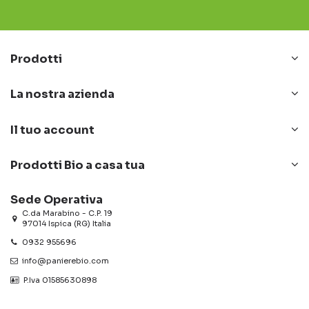
Prodotti
La nostra azienda
Il tuo account
Prodotti Bio a casa tua
Sede Operativa
C.da Marabino - C.P. 19
97014 Ispica (RG) Italia
0932 955696
info@panierebio.com
‎‎‎‎‎ P.Iva 01585630898