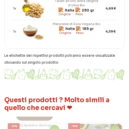
Taralli all'olio extra vergine
d'oliva Bio
1x
4,69 €
Italia
250 gr
Maionese di Soia Vegana Bio
Italia
185 gr
1x
4,39 €
Le etichette dei rispettivi prodotti potranno essere visualizzate
cliccando sul singolo prodotto
Questi prodotti ? Molto simili a
quello che cercavi ❤
Non Disponibile
Scopri perchè?
-15%
-15%