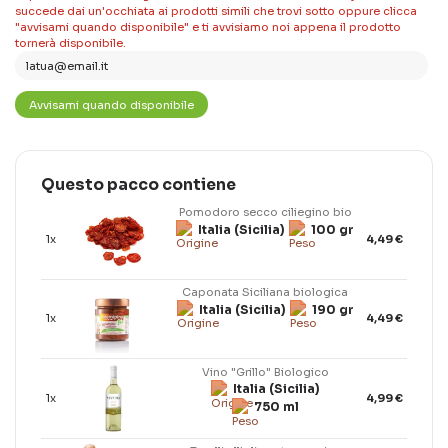
succede dai un'occhiata ai prodotti simili che trovi sotto oppure clicca
"avvisami quando disponibile" e ti avvisiamo noi appena il prodotto
tornerà disponibile.
Questo pacco contiene
Pomodoro secco ciliegino bio
Italia (Sicilia)
100 gr
1x
4,49 €
Caponata Siciliana biologica
Italia (Sicilia)
190 gr
1x
4,49 €
Vino "Grillo" Biologico
Italia (Sicilia)
1x
4,99 €
750 ml