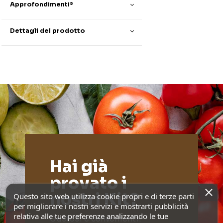
Approfondimenti*
Dettagli del prodotto
Hai già
provato i
nostri Kit?
Questo sito web utilizza cookie propri e di terze parti
per migliorare i nostri servizi e mostrarti pubblicità
relativa alle tue preferenze analizzando le tue
Gustosi e convenienti!