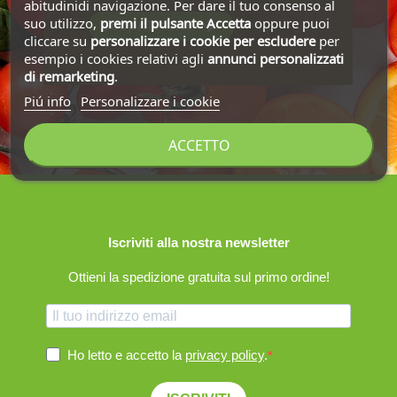
abitudinidi navigazione. Per dare il tuo consenso al
suo utilizzo,
premi il pulsante Accetta
oppure puoi
Scoprili tutti
cliccare su
personalizzare i cookie
per escludere
per
esempio i cookies relativi agli
annunci personalizzati
di remarketing
.
Piú info
Personalizzare i cookie
ACCETTO
Iscriviti alla nostra newsletter
Ottieni la spedizione gratuita sul primo ordine!
Ho letto e accetto la
privacy policy
.