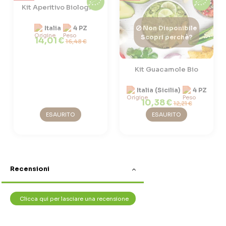
Kit Aperitivo Biologico
Italia
4 PZ
Non Disponibile
Scopri perchè?
14,01 €
16,48 €
Kit Guacamole Bio
Italia (Sicilia)
4 PZ
10,38 €
12,21 €
ESAURITO
ESAURITO
Recensioni
Clicca qui per lasciare una recensione