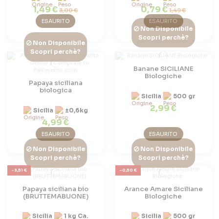
1,49 €
0,79 €
3,00 €
1,49 €
ESAURITO
ESAURITO
Non Disponibile
Scopri perchè?
Non Disponibile
Scopri perchè?
Banane SICILIANE
Biologiche
Papaya siciliana
biologica
Sicilia
500 gr
2,99 €
Sicilia
±0,6kg
4,99 €
ESAURITO
ESAURITO
Non Disponibile
Non Disponibile
Scopri perchè?
Scopri perchè?
-3,51 €
-0,50 €
Papaya siciliana bio
Arance Amare Siciliane
(BRUTTEMABUONE)
Biologiche
Sicilia
1 kg Ca.
Sicilia
500 gr