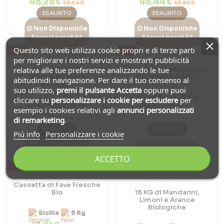
48,28 €
48,44 €
53,64 €
53,82 €
ESAURITO
ESAURITO
Non Disponibile
Non Disponibile
Scopri perchè?
Scopri perchè?
Questo sito web utilizza cookie propri e di terze parti
-10%
-5%
per migliorare i nostri servizi e mostrarti pubblicità
relativa alle tue preferenze analizzando le tue
18 KG di Pompelmi,
18 KG di Arance Siciliane
Arance e Limoni
DA SPREMUTA Bio
abitudinidi navigazione. Per dare il tuo consenso al
biologici
suo utilizzo,
premi il pulsante Accetta
oppure puoi
Sicilia
18 Kg
cliccare su
personalizzare i cookie
per escludere
per
Sicilia
18 Kg
33,86 €
esempio i cookies relativi agli
annunci personalizzati
35,64 €
16,09 €
17,88 €
di remarketing
.
ESAURITO
ESAURITO
Piú info
Personalizzare i cookie
Non Disponibile
Non Disponibile
Scopri perchè?
ACCETTO
Scopri perchè?
-10%
-10%
Cassetta di Fave Fresche
Bio
18 KG di Mandarini,
Limoni e Arance
Biologiche
Sicilia
5 Kg