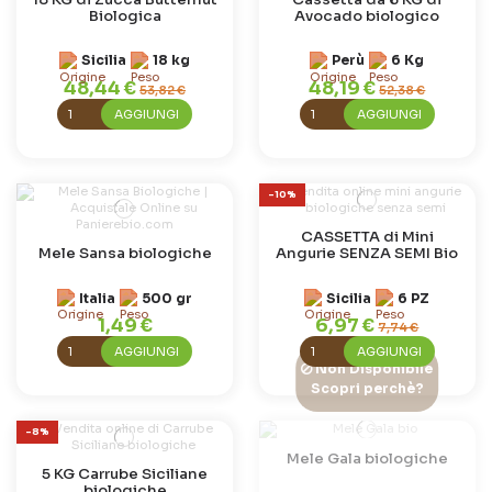
Biologica
Avocado biologico
Sicilia
18 kg
Perù
6 Kg
48,44 €
48,19 €
53,82 €
52,38 €
AGGIUNGI
AGGIUNGI
-10%
CASSETTA di Mini
Mele Sansa biologiche
Angurie SENZA SEMI Bio
Italia
500 gr
Sicilia
6 PZ
1,49 €
6,97 €
7,74 €
AGGIUNGI
AGGIUNGI
Non Disponibile
Scopri perchè?
-8%
Mele Gala biologiche
5 KG Carrube Siciliane
biologiche