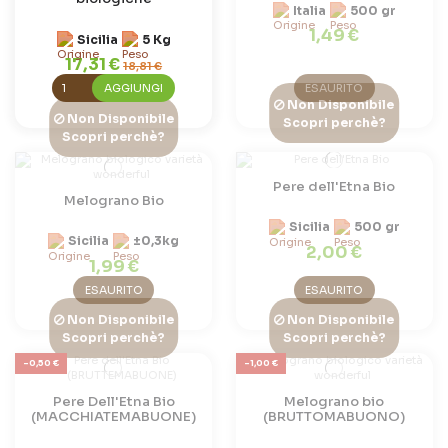
Italia
500 gr
1,49 €
Sicilia
5 Kg
17,31 €
18,81 €
AGGIUNGI
ESAURITO
Non Disponibile
Non Disponibile
Scopri perchè?
Scopri perchè?
Pere dell'Etna Bio
Melograno Bio
Sicilia
500 gr
Sicilia
±0,3kg
2,00 €
1,99 €
ESAURITO
ESAURITO
Non Disponibile
Non Disponibile
Scopri perchè?
Scopri perchè?
-0,50 €
-1,00 €
Pere Dell'Etna Bio
Melograno bio
(MACCHIATEMABUONE)
(BRUTTOMABUONO)