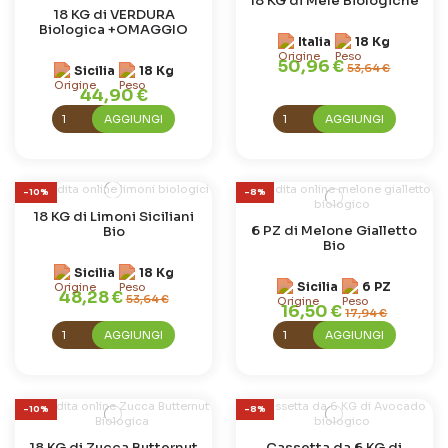
18 KG di Mele Biologiche
18 KG di VERDURA
Biologica +OMAGGIO
Italia
18 Kg
50,96 €
53,64 €
Sicilia
18 Kg
44,90 €
AGGIUNGI
AGGIUNGI
-10%
-8%
18 KG di Limoni Siciliani
6 PZ di Melone Gialletto
Bio
Bio
Sicilia
18 Kg
Sicilia
6 PZ
48,28 €
53,64 €
16,50 €
17,94 €
AGGIUNGI
AGGIUNGI
-10%
-8%
18 KG di Zucca Butternut
Cassetta da 6 KG di