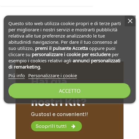
Questo sito web utilizza cookie propri e di terze parti
per migliorare i nostri servizi e mostrarti pubblicità
relativa alle tue preferenze analizzando le tue
abitudinidi navigazione. Per dare il tuo consenso al
suo utilizzo,
premi il pulsante Accetta
oppure puoi
cliccare su
personalizzare i cookie
per escludere
per
esempio i cookies relativi agli
annunci personalizzati
di remarketing
.
Piú info
Personalizzare i cookie
Hai già
provato i
ACCETTO
nostri Kit?
Gustosi e convenienti!
Scoprili tutti