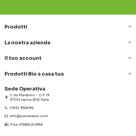
Prodotti
La nostra azienda
Il tuo account
Prodotti Bio a casa tua
Sede Operativa
C.da Marabino - C.P. 19
97014 Ispica (RG) Italia
0932 955696
info@panierebio.com
‎‎‎‎‎ P.Iva 01585630898