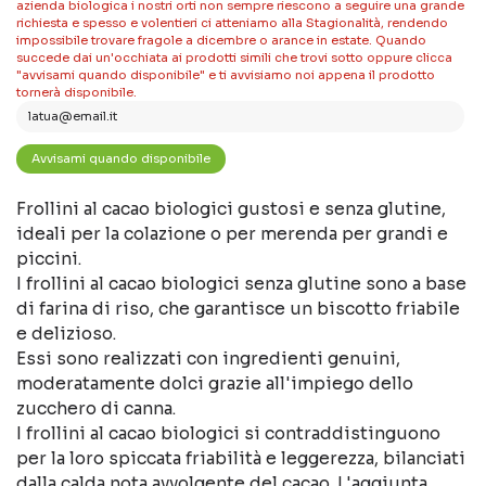
azienda biologica i nostri orti non sempre riescono a seguire una grande
richiesta e spesso e volentieri ci atteniamo alla Stagionalità, rendendo
impossibile trovare fragole a dicembre o arance in estate. Quando
succede dai un'occhiata ai prodotti simili che trovi sotto oppure clicca
"avvisami quando disponibile" e ti avvisiamo noi appena il prodotto
tornerà disponibile.
Frollini al cacao biologici gustosi e senza glutine,
ideali per la colazione o per merenda per grandi e
piccini.
I frollini al cacao biologici senza glutine sono a base
di farina di riso, che garantisce un biscotto friabile
e delizioso.
Essi sono realizzati con ingredienti genuini,
moderatamente dolci grazie all'impiego dello
zucchero di canna.
I frollini al cacao biologici si contraddistinguono
per la loro spiccata friabilità e leggerezza, bilanciati
dalla calda nota avvolgente del cacao. L'aggiunta