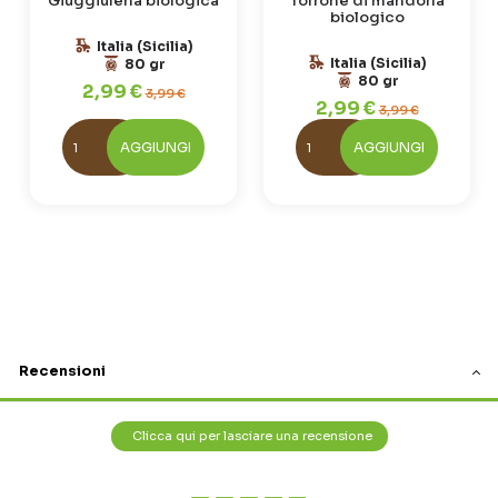
Giuggiulena biologica
Torrone di mandorla
biologico
Italia (Sicilia)
Italia (Sicilia)
80 gr
80 gr
2,99 €
3,99 €
2,99 €
3,99 €
AGGIUNGI
AGGIUNGI
Recensioni
Clicca qui per lasciare una recensione