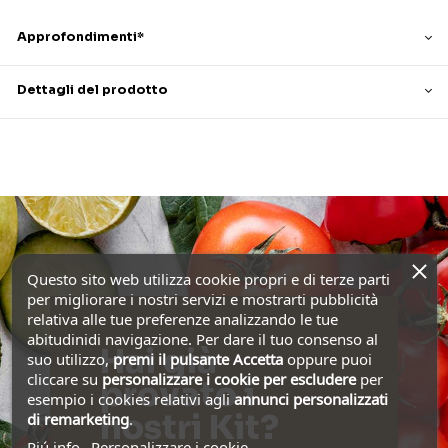
Approfondimenti*
Dettagli del prodotto
Questo sito web utilizza cookie propri e di terze parti
per migliorare i nostri servizi e mostrarti pubblicità
relativa alle tue preferenze analizzando le tue
abitudinidi navigazione. Per dare il tuo consenso al
Hai già
suo utilizzo,
premi il pulsante Accetta
oppure puoi
cliccare su
personalizzare i cookie
per escludere
per
provato i
esempio i cookies relativi agli
annunci personalizzati
nostri Kit?
di remarketing
.
Piú info
Personalizzare i cookie