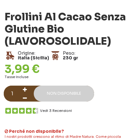
Frollini Al Cacao Senza
Glutine Bio
(LAVOROSOLIDALE)
Origine:
Peso:
Italia (Sicilia)
230 gr
3,99 €
Tasse incluse
NON DISPONIBILE
Vedi 3 Recensioni
Perché non disponibile?
I nostri prodotti crescono al ritmo di Madre Natura. Come piccola