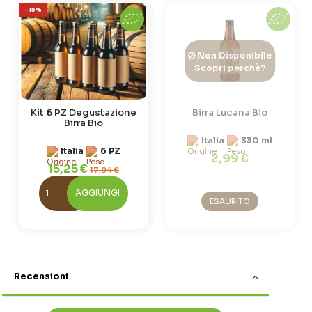
-15%
Non Disponibile
Scopri perchè?
Kit 6 PZ Degustazione
Birra Lucana Bio
Birra Bio
Italia
330 ml
Italia
6 PZ
2,99 €
15,25 €
17,94 €
AGGIUNGI
ESAURITO
Recensioni