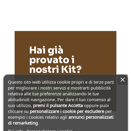
Hai già
provato i
nostri Kit?
Gustosi e convenienti!
Questo sito web utilizza cookie propri e di terze parti
per migliorare i nostri servizi e mostrarti pubblicità
Scoprili tutti
relativa alle tue preferenze analizzando le tue
abitudinidi navigazione. Per dare il tuo consenso al
suo utilizzo,
premi il pulsante Accetta
oppure puoi
cliccare su
personalizzare i cookie
per escludere
per
esempio i cookies relativi agli
annunci personalizzati
di remarketing
.
Piú info
Personalizzare i cookie