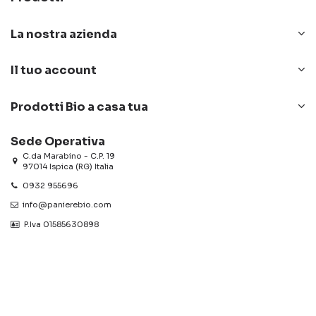
La nostra azienda
Il tuo account
Prodotti Bio a casa tua
Sede Operativa
C.da Marabino - C.P. 19
97014 Ispica (RG) Italia
0932 955696
info@panierebio.com
‎‎‎‎‎ P.Iva 01585630898