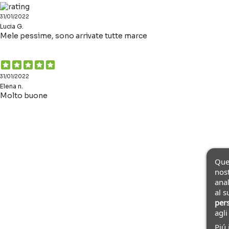
31/01/2022
Lucia G.
Mele pessime, sono arrivate tutte marce
31/01/2022
Elena n.
Molto buone
Ques
nost
anal
al s
pers
agl
Piú 