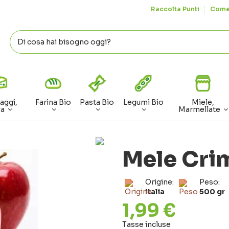
Raccolta Punti
Come
aggi,
Farina Bio
Pasta Bio
Legumi Bio
Miele,
va
Marmellate
Mele Cri
Origine:
Peso:
Italia
500 gr
1,99 €
Tasse incluse