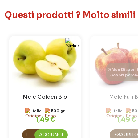
Questi prodotti ? Molto simili
Non Disponib
Scopri perch
Mele Golden Bio
Mele Fuji B
Italia
500 gr
Italia
50
1,49 €
1,49 €
AGGIUNGI
ESAURITO