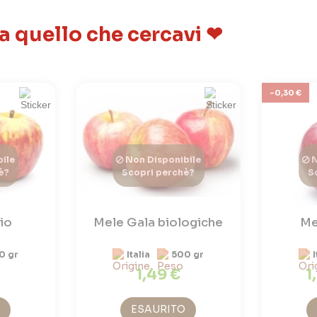
 a quello che cercavi ❤
-0,30 €
ile
Non Disponibile
N
è?
Scopri perchè?
S
io
Mele Gala biologiche
Me
0 gr
Italia
500 gr
I
1,49 €
1
ESAURITO