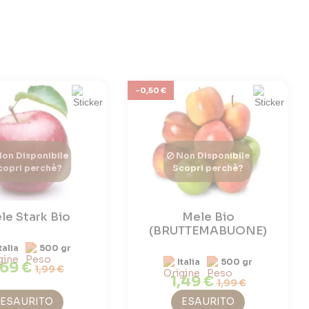
-0,50 €
on Disponibile
Non Disponibile
copri perchè?
Scopri perchè?
le Stark Bio
Mele Bio
(BRUTTEMABUONE)
talia
500 gr
Italia
500 gr
,69 €
1,99 €
1,49 €
1,99 €
ESAURITO
ESAURITO