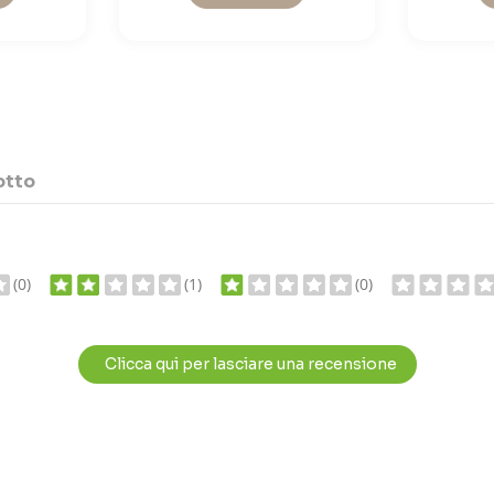
otto
(0)
(1)
(0)
Clicca qui per lasciare una recensione