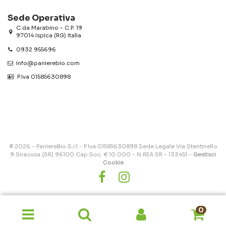
Sede Operativa
C.da Marabino - C.P. 19
97014 Ispica (RG) Italia
0932 955696
info@panierebio.com
‎‎‎‎‎ P.Iva 01585630898
© 2026 - PaniereBio S.r.l - P.Iva 01585630898 Sede Legale Via Stentinello
9 Siracusa (SR) 96100 Cap.Soc. € 10.000 - N.REA SR - 133451 -
Gestisci
Cookie
0