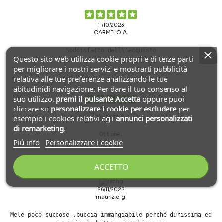
11/10/2023
CARMELO A.
Soddisfatto dell\'acquisto
Questo sito web utilizza cookie propri e di terze parti
per migliorare i nostri servizi e mostrarti pubblicità
relativa alle tue preferenze analizzando le tue
abitudinidi navigazione. Per dare il tuo consenso al
suo utilizzo,
premi il pulsante Accetta
oppure puoi
cliccare su
personalizzare i cookie
per escludere
per
20/03/2023
Adriana K.
esempio i cookies relativi agli
annunci personalizzati
di remarketing
.
Ottime.
Piú info
Personalizzare i cookie
ACCETTO
26/11/2022
maurizio g.
Mele poco succose ,buccia immangiabile perché durissima ed