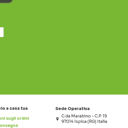
r
Bio a casa tua
Sede Operativa
C.da Marabino - C.P. 19
ni sugli ordini
97014 Ispica (RG) Italia
 consegna