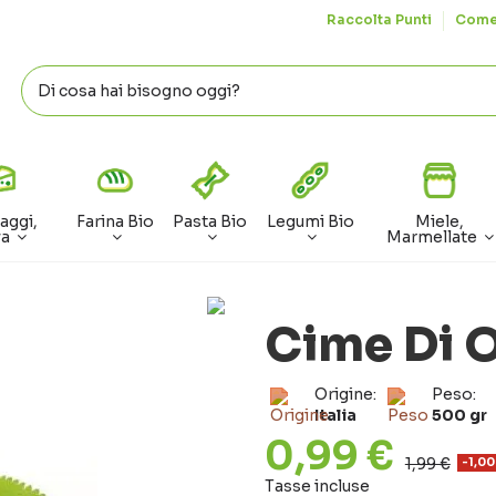
Raccolta Punti
Come
aggi,
Farina Bio
Pasta Bio
Legumi Bio
Miele,
va
Marmellate
Cime Di O
Origine:
Peso:
Italia
500 gr
0,99 €
1,99 €
-1,00
Tasse incluse