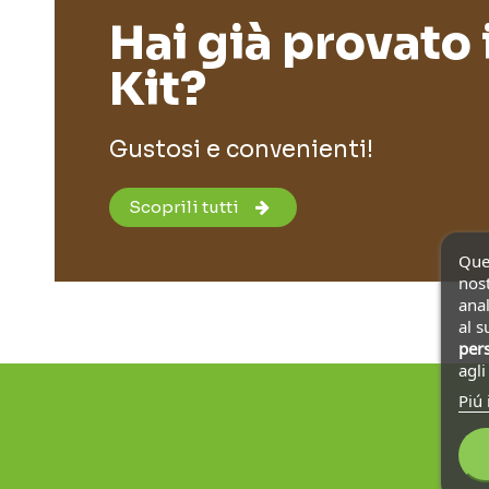
Hai già provato 
Kit?
Gustosi e convenienti!
Scoprili tutti
Ques
nost
anal
al s
pers
agl
Piú 