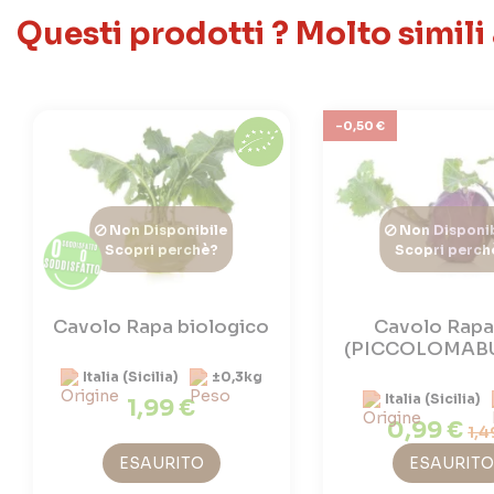
Questi prodotti ? Molto simili
-0,50 €
Non Disponibile
Non Disponib
Scopri perchè?
Scopri perch
Cavolo Rapa biologico
Cavolo Rapa
(PICCOLOMAB
Italia (Sicilia)
±0,3kg
Italia (Sicilia)
1,99 €
0,99 €
1,4
ESAURITO
ESAURITO