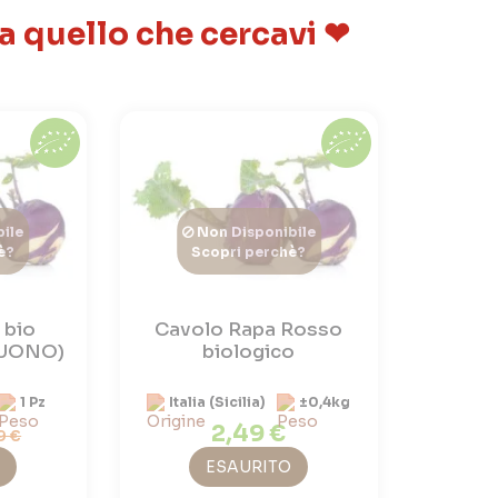
 a quello che cercavi ❤
ile
Non Disponibile
è?
Scopri perchè?
 bio
Cavolo Rapa Rosso
UONO)
biologico
1 Pz
Italia (Sicilia)
±0,4kg
2,49 €
9 €
ESAURITO