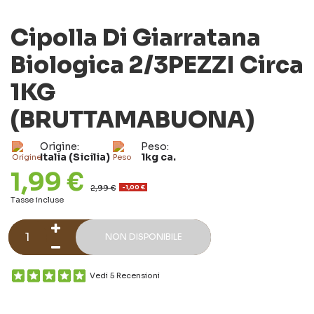
Cipolla Di Giarratana
Biologica 2/3PEZZI Circa
1KG
(BRUTTAMABUONA)
Origine:
Peso:
Italia (Sicilia)
1kg ca.
1,99 €
2,99 €
-1,00 €
Tasse incluse
NON DISPONIBILE
Vedi 5 Recensioni