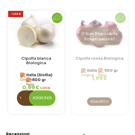
-1,00 €
Non Disponibile
Scopri perchè?
Cipolla bianca
Cipolla rossa Biologica
Biologica
Italia
500 gr
Italia (Sicilia)
1,99 €
500 gr
0,99 €
1,99 €
AGGIUNGI
ESAURITO
Recensioni