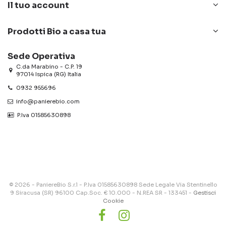
Il tuo account
Prodotti Bio a casa tua
Sede Operativa
C.da Marabino - C.P. 19
97014 Ispica (RG) Italia
0932 955696
info@panierebio.com
‎‎‎‎‎ P.Iva 01585630898
© 2026 - PaniereBio S.r.l - P.Iva 01585630898 Sede Legale Via Stentinello
9 Siracusa (SR) 96100 Cap.Soc. € 10.000 - N.REA SR - 133451 -
Gestisci
Cookie