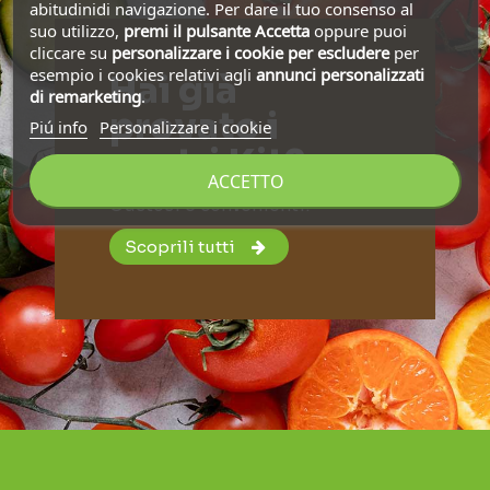
abitudinidi navigazione. Per dare il tuo consenso al
suo utilizzo,
premi il pulsante Accetta
oppure puoi
cliccare su
personalizzare i cookie
per escludere
per
esempio i cookies relativi agli
annunci personalizzati
Hai già
di remarketing
.
provato i
Piú info
Personalizzare i cookie
nostri Kit?
ACCETTO
Gustosi e convenienti!
Scoprili tutti