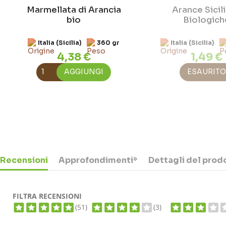
Marmellata di Arancia
Arance Sicil
bio
Biologich
Italia (Sicilia)
360 gr
Italia (Sicilia)
4,38 €
1,49 €
AGGIUNGI
ESAURITO
Recensioni
Approfondimenti*
Dettagli del prod
FILTRA RECENSIONI
(51)
(3)