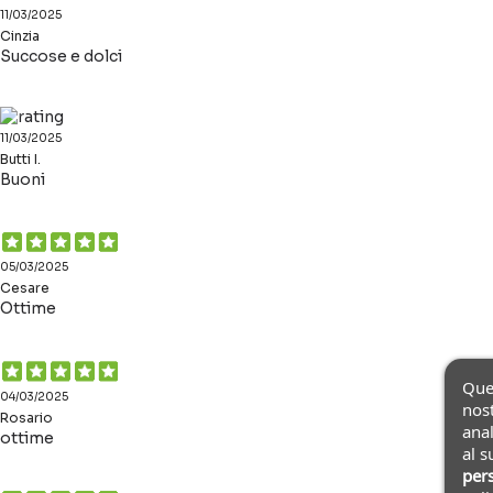
11/03/2025
Cinzia
Succose e dolci
11/03/2025
Butti I.
Buoni
05/03/2025
Cesare
Ottime
Ques
04/03/2025
nost
Rosario
anal
ottime
al s
pers