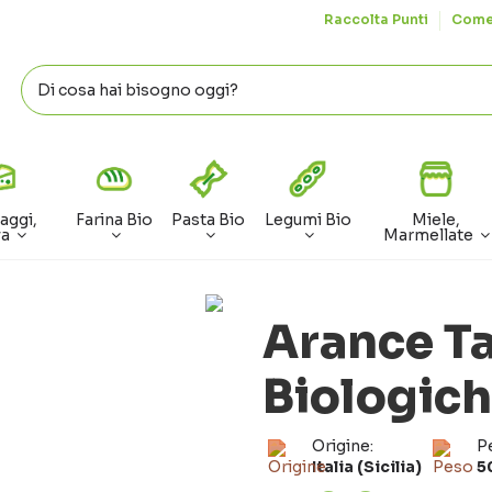
Raccolta Punti
Come
aggi,
Farina Bio
Pasta Bio
Legumi Bio
Miele,
va
Marmellate
Arance Ta
Biologic
Origine:
P
Italia (Sicilia)
5