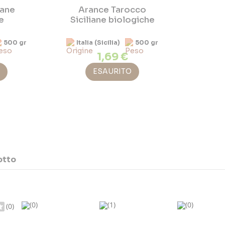
iane
Arance Tarocco
e
Siciliane biologiche
500 gr
Italia (Sicilia)
500 gr
1,69 €
ESAURITO
otto
(0)
(1)
(0)
(0)