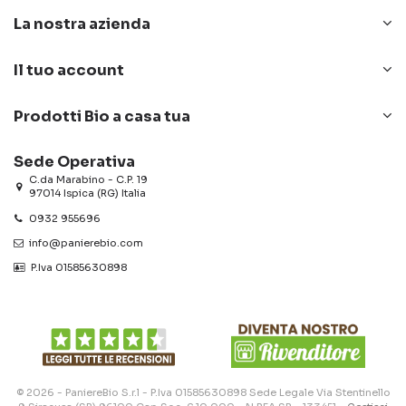
La nostra azienda
Il tuo account
Prodotti Bio a casa tua
Sede Operativa
C.da Marabino - C.P. 19
97014 Ispica (RG) Italia
0932 955696
info@panierebio.com
‎‎‎‎‎ P.Iva 01585630898
© 2026 - PaniereBio S.r.l - P.Iva 01585630898 Sede Legale Via Stentinello