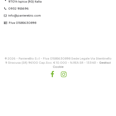
97014 Ispica (RG) Italia
0932 955696
info@panierebio.com
‎‎‎‎‎ P.Iva 01585630898
© 2026 - PaniereBio S.r.l - P.Iva 01585630898 Sede Legale Via Stentinello
9 Siracusa (SR) 96100 Cap.Soc. € 10.000 - N.REA SR - 133451 -
Gestisci
Cookie