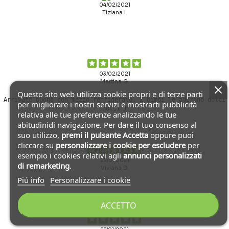
04/02/2021
Tiziana I.
03/02/2021
Martina G.
Questo sito web utilizza cookie propri e di terze parti
Arrivate buone con mezzo refrigerato. I bimbi le adorano dolci
per migliorare i nostri servizi e mostrarti pubblicità
dolci !
relativa alle tue preferenze analizzando le tue
abitudinidi navigazione. Per dare il tuo consenso al
suo utilizzo,
premi il pulsante Accetta
oppure puoi
cliccare su
personalizzare i cookie
per escludere
per
esempio i cookies relativi agli
annunci personalizzati
29/01/2021
di remarketing
.
Viviana D.
Piú info
Personalizzare i cookie
ACCETTO