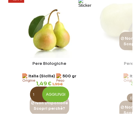
Non D
Scopri
Pere Biologiche
Pere 
Italia (Sicilia)
500 gr
Ital
1,49 €
3,
1,99 €
AGGIUNGI
ES
Non Disponibile
Non D
Scopri perchè?
Scopri
Pere Conference biologiche
Pere F
Italia
500 gr