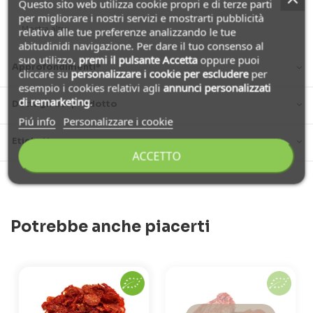
Questo sito web utilizza cookie propri e di terze parti
per migliorare i nostri servizi e mostrarti pubblicità
Mostra altro
relativa alle tue preferenze analizzando le tue
abitudinidi navigazione. Per dare il tuo consenso al
suo utilizzo,
premi il pulsante Accetta
oppure puoi
Approfondimenti*
cliccare su
personalizzare i cookie
per escludere
per
esempio i cookies relativi agli
annunci personalizzati
di remarketing
.
Dettagli del prodotto
Piú info
Personalizzare i cookie
Etichette
ACCETTO
Potrebbe anche piacerti