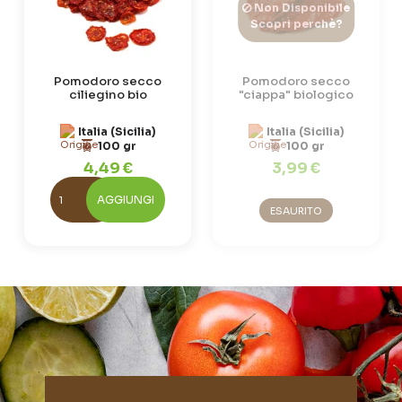
Non Disponibile
Scopri perchè?
Pomodoro secco
Pomodoro secco
ciliegino bio
"ciappa" biologico
Italia (Sicilia)
Italia (Sicilia)
100 gr
100 gr
4,49 €
3,99 €
AGGIUNGI
ESAURITO