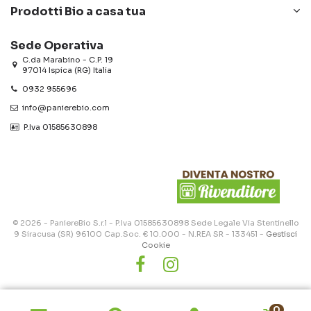
Prodotti Bio a casa tua
Sede Operativa
C.da Marabino - C.P. 19
97014 Ispica (RG) Italia
0932 955696
info@panierebio.com
‎‎‎‎‎ P.Iva 01585630898
© 2026 - PaniereBio S.r.l - P.Iva 01585630898 Sede Legale Via Stentinello
9 Siracusa (SR) 96100 Cap.Soc. € 10.000 - N.REA SR - 133451 -
Gestisci
Cookie
0