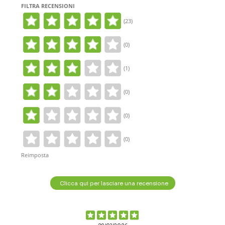
FILTRA RECENSIONI
(23)
(0)
(1)
(0)
(0)
(0)
Reimposta
Clicca qui per lasciare una recensione