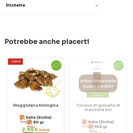
Etichette
Potrebbe anche piacerti
-1,00 €
Non Disponibile
Scopri perchè?
Giuggiulena biologica
Torrone di granella di
mandorla bio
Italia (Sicilia)
Italia (Sicilia)
80 gr
100 gr
2,99 €
3,99 €