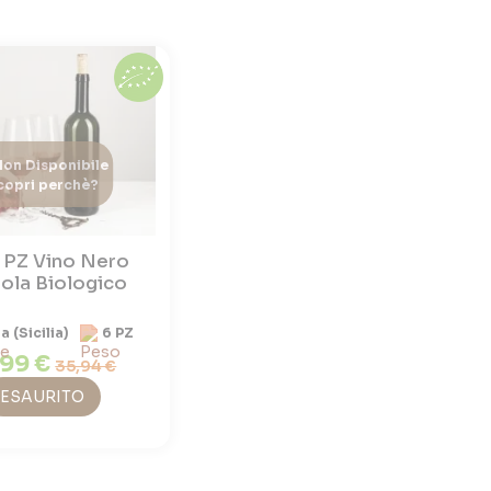
on Disponibile
copri perchè?
6 PZ Vino Nero
ola Biologico
ia (Sicilia)
6 PZ
,99 €
35,94 €
ESAURITO