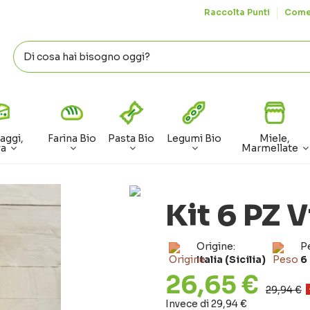
Raccolta Punti
Come
aggi,
Farina Bio
Pasta Bio
Legumi Bio
Miele,
va
Marmellate
Kit 6 PZ V
Origine:
P
Italia (Sicilia)
6
26,65 €
29,94 €
Invece di 29,94 €