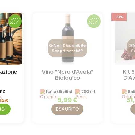
-11%
Non Disponibile
N
Scopri perchè?
S
tazione
Vino "Nero d'Avola"
Kit 
Biologico
D'Av
 PZ
Italia (Sicilia)
750 ml
Ital
5,99 €
31
94 €
NGI
ESAURITO