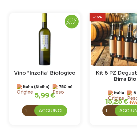
-15%
Vino "Inzolia" Biologico
Kit 6 PZ Degus
Birra Bio
Italia (Sicilia)
750 ml
Italia
6
5,99 €
15,25 €
17,
AGGIUNGI
AGGIU