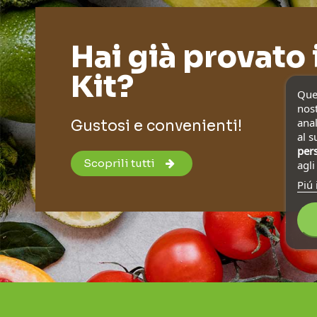
Hai già provato 
Kit?
Ques
nost
anal
Gustosi e convenienti!
al s
pers
Scoprili tutti
agl
Piú 