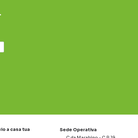
r
Bio a casa tua
Sede Operativa
C.da Marabino - C.P. 19