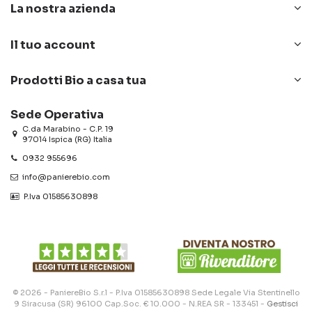
La nostra azienda
Il tuo account
Prodotti Bio a casa tua
Sede Operativa
C.da Marabino - C.P. 19
97014 Ispica (RG) Italia
0932 955696
info@panierebio.com
‎‎‎‎‎ P.Iva 01585630898
© 2026 - PaniereBio S.r.l - P.Iva 01585630898 Sede Legale Via Stentinello
9 Siracusa (SR) 96100 Cap.Soc. € 10.000 - N.REA SR - 133451 -
Gestisci