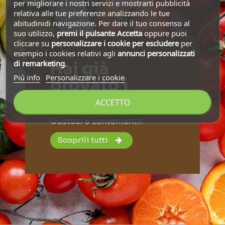
per migliorare i nostri servizi e mostrarti pubblicità
relativa alle tue preferenze analizzando le tue
abitudinidi navigazione. Per dare il tuo consenso al
suo utilizzo,
premi il pulsante Accetta
oppure puoi
cliccare su
personalizzare i cookie
per escludere
per
esempio i cookies relativi agli
annunci personalizzati
Hai già
di remarketing
.
Piú info
Personalizzare i cookie
provato i
nostri Kit?
ACCETTO
Gustosi e convenienti!
Scoprili tutti