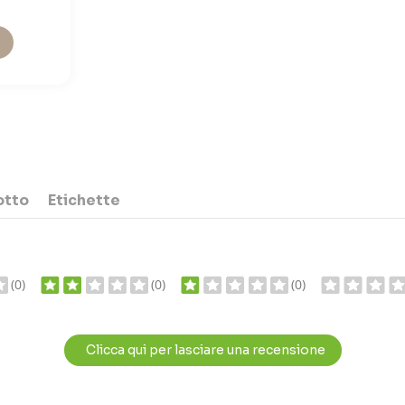
otto
Etichette
(0)
(0)
(0)
Clicca qui per lasciare una recensione