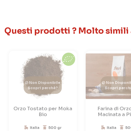
Questi prodotti ? Molto simili
Non Disponibile
Non Disponib
Scopri perchè?
Scopri perch
Orzo Tostato per Moka
Farina di Orz
Bio
Macinata a P
Italia
500 gr
Italia
50