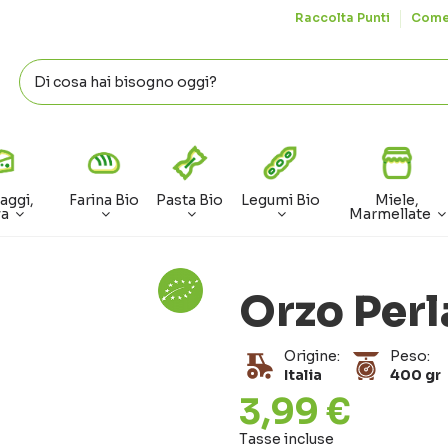
Raccolta Punti
Come
aggi,
Farina Bio
Pasta Bio
Legumi Bio
Miele,
va
Marmellate
Orzo Perl
Origine:
Peso:
Italia
400 gr
3,99 €
Tasse incluse