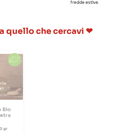
fredde estive.
 a quello che cercavi ❤
ile
è?
o Bio
ietra
0 gr