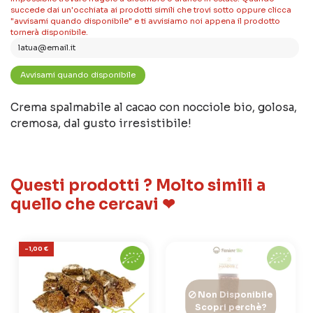
succede dai un'occhiata ai prodotti simili che trovi sotto oppure clicca
"avvisami quando disponibile" e ti avvisiamo noi appena il prodotto
tornerà disponibile.
Crema spalmabile al cacao con nocciole bio, golosa,
cremosa, dal gusto irresistibile!
Questi prodotti ? Molto simili a
quello che cercavi ❤
-1,00 €
Non Disponibile
Scopri perchè?