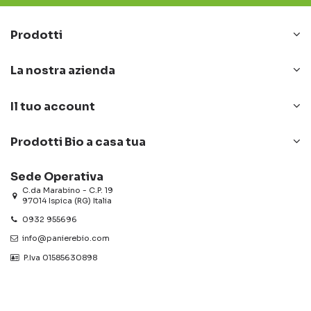
Prodotti
La nostra azienda
Il tuo account
Prodotti Bio a casa tua
Sede Operativa
C.da Marabino - C.P. 19
97014 Ispica (RG) Italia
0932 955696
info@panierebio.com
‎‎‎‎‎ P.Iva 01585630898