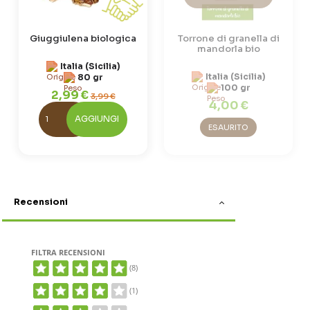
Giuggiulena biologica
Torrone di granella di
mandorla bio
Italia (Sicilia)
Italia (Sicilia)
80 gr
100 gr
2,99 €
3,99 €
4,00 €
AGGIUNGI
ESAURITO
Recensioni
FILTRA RECENSIONI
(8)
(1)