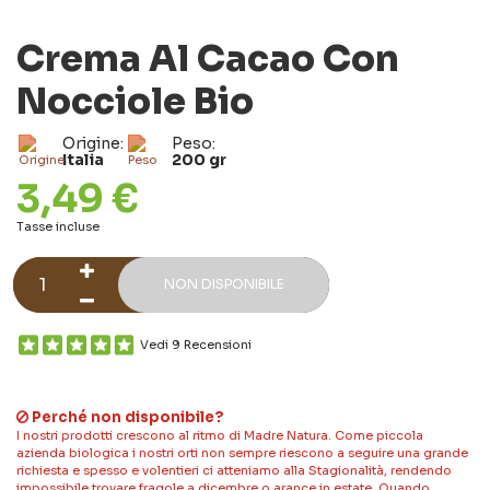
Crema Al Cacao Con
Nocciole Bio
Origine:
Peso:
Italia
200 gr
3,49 €
Tasse incluse
NON DISPONIBILE
Vedi 9 Recensioni
Perché non disponibile?
I nostri prodotti crescono al ritmo di Madre Natura. Come piccola
azienda biologica i nostri orti non sempre riescono a seguire una grande
richiesta e spesso e volentieri ci atteniamo alla Stagionalità, rendendo
impossibile trovare fragole a dicembre o arance in estate. Quando