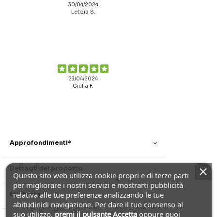
30/04/2024
Letizia S.
23/04/2024
Giulia F.
Approfondimenti*
Dettagli del prodotto
Questo sito web utilizza cookie propri e di terze parti
per migliorare i nostri servizi e mostrarti pubblicità
relativa alle tue preferenze analizzando le tue
Etichette
abitudinidi navigazione. Per dare il tuo consenso al
suo utilizzo,
premi il pulsante Accetta
oppure puoi