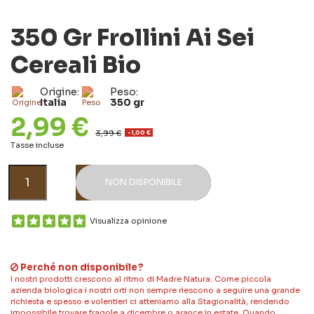
350 Gr Frollini Ai Sei
Cereali Bio
Origine:
Peso:
Italia
350 gr
2,99 €
3,99 €
-1,00 €
Tasse incluse
NON DISPONIBILE
Visualizza opinione
Perché non disponibile?
I nostri prodotti crescono al ritmo di Madre Natura. Come piccola
azienda biologica i nostri orti non sempre riescono a seguire una grande
richiesta e spesso e volentieri ci atteniamo alla Stagionalità, rendendo
impossibile trovare fragole a dicembre o arance in estate. Quando