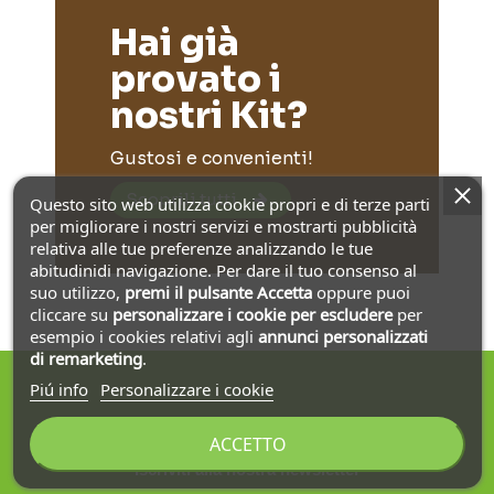
Hai già
provato i
nostri Kit?
Gustosi e convenienti!
Scoprili tutti
Questo sito web utilizza cookie propri e di terze parti
per migliorare i nostri servizi e mostrarti pubblicità
relativa alle tue preferenze analizzando le tue
abitudinidi navigazione. Per dare il tuo consenso al
suo utilizzo,
premi il pulsante Accetta
oppure puoi
cliccare su
personalizzare i cookie
per escludere
per
esempio i cookies relativi agli
annunci personalizzati
di remarketing
.
Piú info
Personalizzare i cookie
ACCETTO
Iscriviti alla nostra newsletter