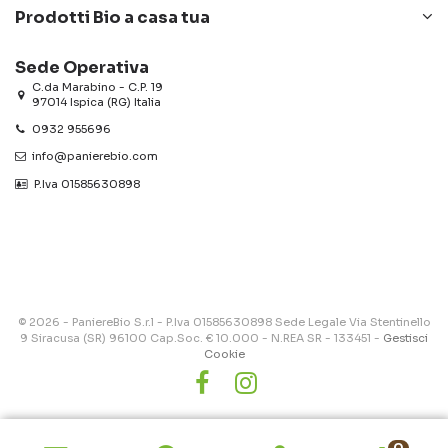
Prodotti Bio a casa tua
Sede Operativa
C.da Marabino - C.P. 19
97014 Ispica (RG) Italia
0932 955696
info@panierebio.com
‎‎‎‎‎ P.Iva 01585630898
© 2026 - PaniereBio S.r.l - P.Iva 01585630898 Sede Legale Via Stentinello
9 Siracusa (SR) 96100 Cap.Soc. € 10.000 - N.REA SR - 133451 -
Gestisci
Cookie