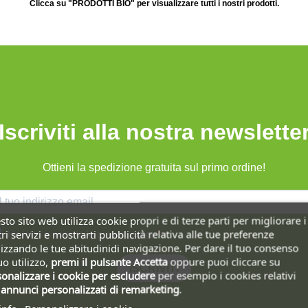
Clicca su "PRODOTTI BIO" per visualizzare tutti i nostri prodotti.
Iscriviti alla nostra newslette
Ottieni la spedizione gratuita sul primo ordine!
to sito web utilizza cookie propri e di terze parti per migliorare i
ri servizi e mostrarti pubblicità relativa alle tue preferenze
Ho letto e accetto la
privacy policy
.
izzando le tue abitudinidi navigazione. Per dare il tuo consenso
uo utilizzo,
premi il pulsante Accetta
oppure puoi cliccare su
ISCRIVITI
onalizzare i cookie
per escludere
per esempio i cookies relativi
i
annunci personalizzati di remarketing
.