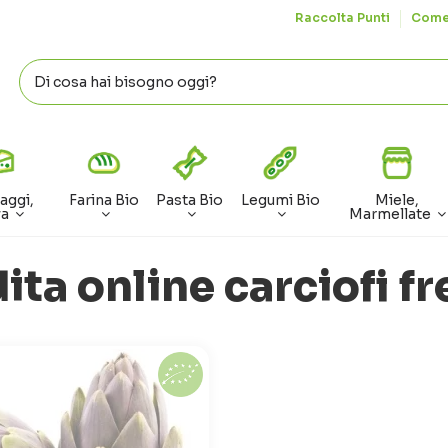
Raccolta Punti
Come
aggi,
Farina Bio
Pasta Bio
Legumi Bio
Miele,
va
Marmellate
ita online carciofi fr