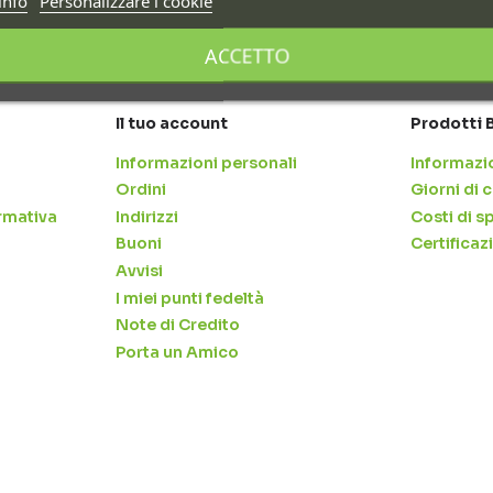
info
Personalizzare i cookie
ACCETTO
Il tuo account
Prodotti 
Informazioni personali
Informazio
Ordini
Giorni di
rmativa
Indirizzi
Costi di s
Buoni
Certificaz
Avvisi
I miei punti fedeltà
Note di Credito
Porta un Amico