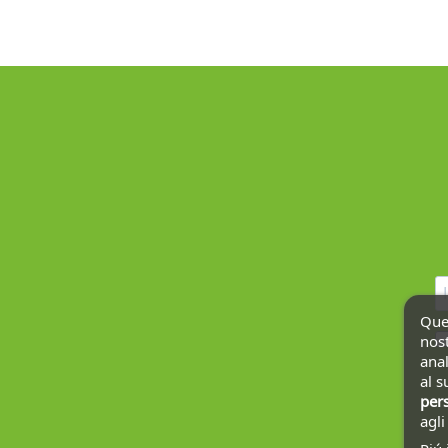
Ques
nost
anal
al s
pers
agl