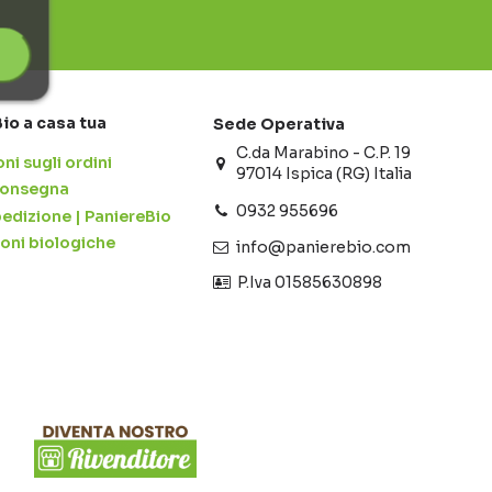
Bio a casa tua
Sede Operativa
C.da Marabino - C.P. 19
ni sugli ordini
97014 Ispica (RG) Italia
 consegna
0932 955696
pedizione | PaniereBio
ioni biologiche
info@panierebio.com
‎‎‎‎‎ P.Iva 01585630898