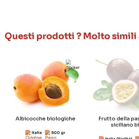
Questi prodotti ? Molto simili
Albicocche biologiche
Frutto della p
siciliano b
Italia
500 gr
Italia (Sicilia)