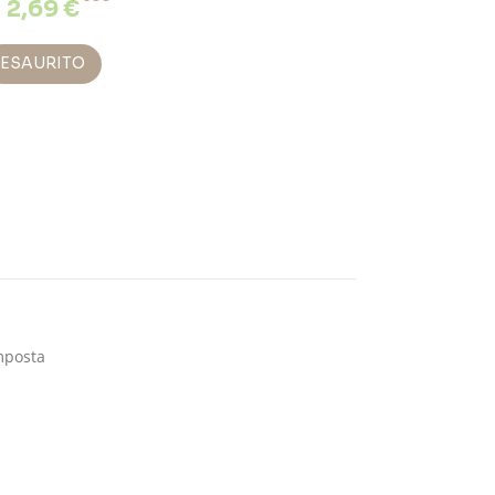
2,69 €
ESAURITO
mposta