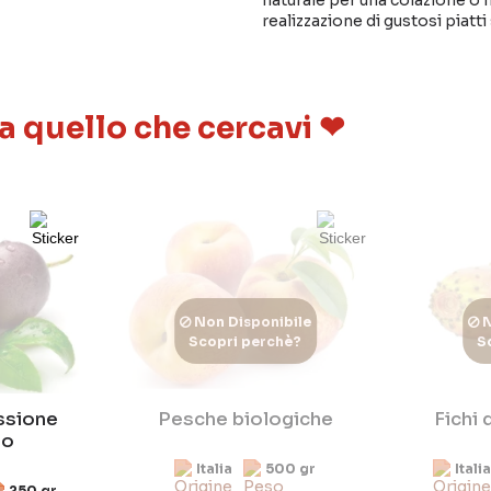
naturale per una colazione o 
realizzazione di gustosi piatti 
 a quello che cercavi ❤
Non Disponibile
N
Scopri perchè?
S
assione
Pesche biologiche
Fichi 
io
Italia
500 gr
Italia
250 gr