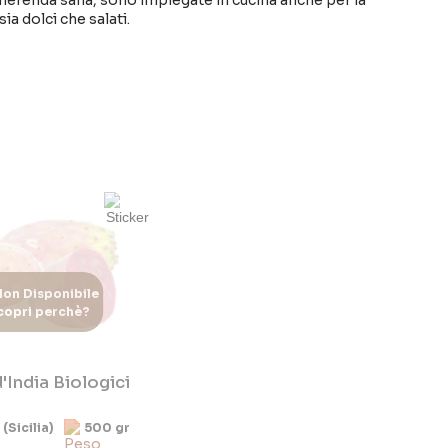
merenda sana, sono impiegate in cucina anche per la
sia dolci che salati.
on Disponibile
copri perchè?
d'India Biologici
 (Sicilia)
500 gr