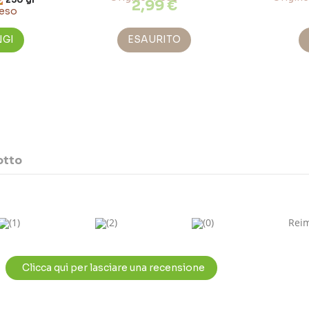
2,99 €
NGI
ESAURITO
otto
(1)
(2)
(0)
Rei
Clicca qui per lasciare una recensione