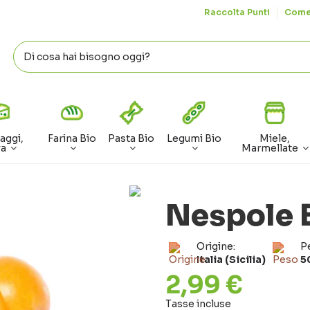
Raccolta Punti
Come
aggi,
Farina Bio
Pasta Bio
Legumi Bio
Miele,
va
Marmellate
Nespole 
Origine:
P
Italia (Sicilia)
5
2,99 €
Tasse incluse