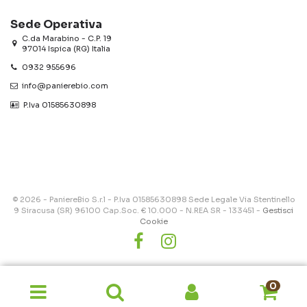
Sede Operativa
C.da Marabino - C.P. 19
97014 Ispica (RG) Italia
0932 955696
info@panierebio.com
‎‎‎‎‎ P.Iva 01585630898
© 2026 - PaniereBio S.r.l - P.Iva 01585630898 Sede Legale Via Stentinello
9 Siracusa (SR) 96100 Cap.Soc. € 10.000 - N.REA SR - 133451 -
Gestisci
Cookie
0