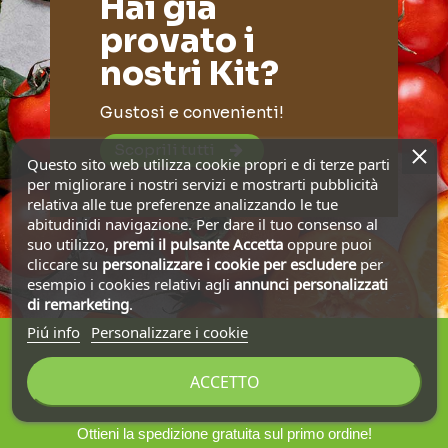
Hai già
provato i
nostri Kit?
Gustosi e convenienti!
Scoprili tutti
Questo sito web utilizza cookie propri e di terze parti
per migliorare i nostri servizi e mostrarti pubblicità
relativa alle tue preferenze analizzando le tue
abitudinidi navigazione. Per dare il tuo consenso al
suo utilizzo,
premi il pulsante Accetta
oppure puoi
cliccare su
personalizzare i cookie
per escludere
per
esempio i cookies relativi agli
annunci personalizzati
di remarketing
.
Piú info
Personalizzare i cookie
ACCETTO
Iscriviti alla nostra newsletter
Ottieni la spedizione gratuita sul primo ordine!