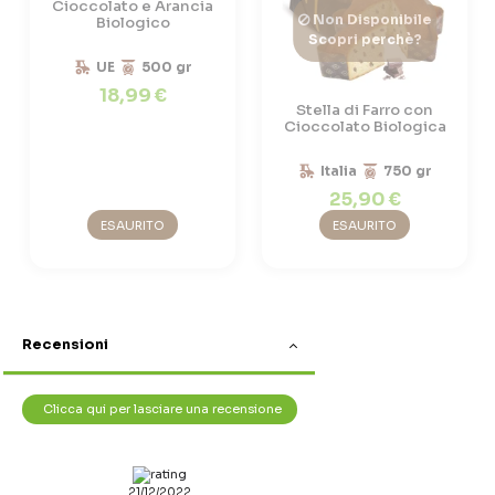
Cioccolato e Arancia
Non Disponibile
Biologico
Scopri perchè?
UE
500 gr
18,99 €
Stella di Farro con
Cioccolato Biologica
Italia
750 gr
25,90 €
ESAURITO
ESAURITO
Recensioni
Clicca qui per lasciare una recensione
21/12/2022