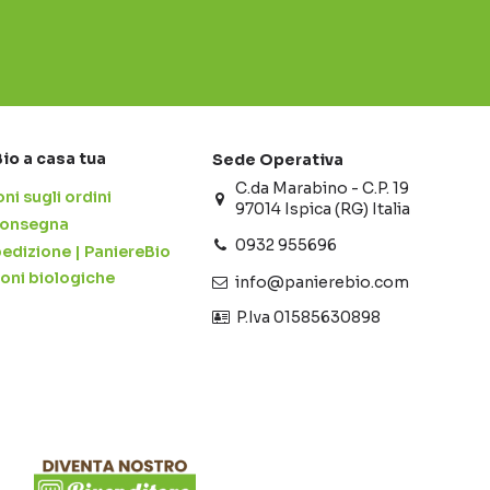
Bio a casa tua
Sede Operativa
C.da Marabino - C.P. 19
ni sugli ordini
97014 Ispica (RG) Italia
 consegna
0932 955696
pedizione | PaniereBio
ioni biologiche
info@panierebio.com
‎‎‎‎‎ P.Iva 01585630898