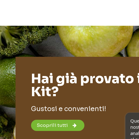
Hai già provato 
Kit?
Gustosi e convenienti!
Ques
Scoprili tutti
nost
anal