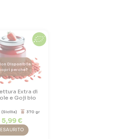
on Disponibile
copri perchè?
ttura Extra di
ole e Goji bio
a (Sicilia)
370 gr
5,99 €
ESAURITO