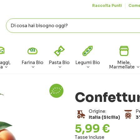
Raccolta Punti
Come
aggi,
Farina Bio
Pasta Bio
Legumi Bio
Miele,
va
Marmellate
Confettur
Origine:
P
Italia (Sicilia)
3
5,99 €
Tasse incluse