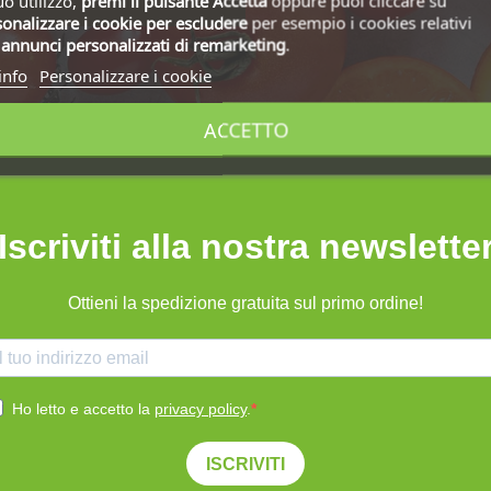
uo utilizzo,
premi il pulsante Accetta
oppure puoi cliccare su
onalizzare i cookie
per escludere
per esempio i cookies relativi
i
annunci personalizzati di remarketing
.
info
Personalizzare i cookie
ACCETTO
Iscriviti alla nostra newslette
Ottieni la spedizione gratuita sul primo ordine!
Ho letto e accetto la
privacy policy
.
ISCRIVITI