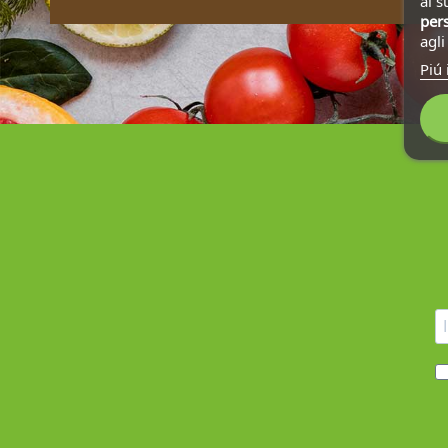
al s
pers
agl
Piú 