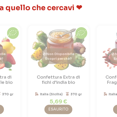
 a quello che cercavi ❤
ile
Non Disponibile
N
è?
Scopri perchè?
S
tra di
Confettura Extra di
Confe
le bio
fichi d'india bio
Frag
370 gr
Italia (Sicilia)
370 gr
Itali
5,69 €
ESAURITO