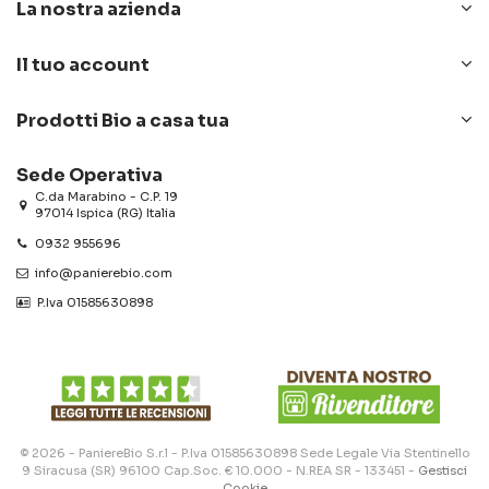
La nostra azienda
Il tuo account
Prodotti Bio a casa tua
Sede Operativa
C.da Marabino - C.P. 19
97014 Ispica (RG) Italia
0932 955696
info@panierebio.com
‎‎‎‎‎ P.Iva 01585630898
© 2026 - PaniereBio S.r.l - P.Iva 01585630898 Sede Legale Via Stentinello
9 Siracusa (SR) 96100 Cap.Soc. € 10.000 - N.REA SR - 133451 -
Gestisci
Cookie