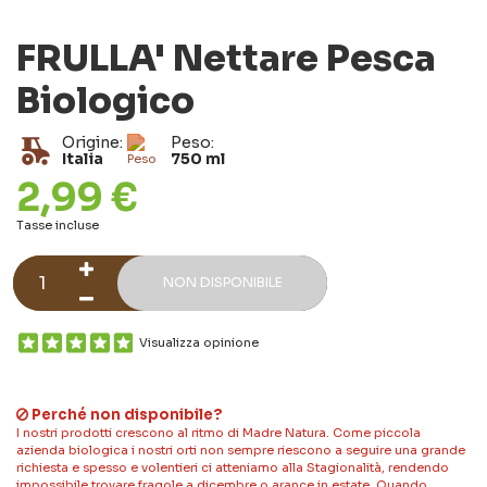
FRULLA' Nettare Pesca
Biologico
Origine:
Peso:
Italia
750 ml
2,99 €
Tasse incluse
NON DISPONIBILE
Visualizza opinione
Perché non disponibile?
I nostri prodotti crescono al ritmo di Madre Natura. Come piccola
azienda biologica i nostri orti non sempre riescono a seguire una grande
richiesta e spesso e volentieri ci atteniamo alla Stagionalità, rendendo
impossibile trovare fragole a dicembre o arance in estate. Quando