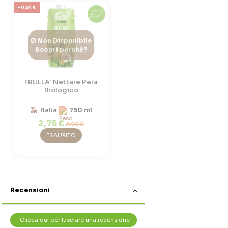
-0,24 €
Non Disponibile
Scopri perchè?
FRULLA' Nettare Pera
Biologico
Italia
750 ml
2,75 €
2,99 €
ESAURITO
Recensioni
Clicca qui per lasciare una recensione