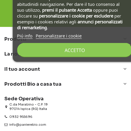
abitudinidi navigazione. Per dare il tuo consenso al
suo utilizzo,
premi il pulsante Accetta
oppure puoi
cliccare su
personalizzare i cookie
per escludere
per
esempio i cookies relativi agli
annunci personalizzati
di remarketing
.
Piú info
Personalizzare i cookie
Prodotti
ACCETTO
La nostra azienda
Il tuo account
Prodotti Bio a casa tua
Sede Operativa
C.da Marabino - C.P. 19
97014 Ispica (RG) Italia
0932 955696
info@panierebio.com