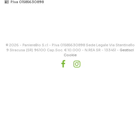
‎‎‎‎‎ P.Iva 01585630898
© 2026 - PaniereBio S.r.l - P.Iva 01585630898 Sede Legale Via Stentinello
9 Siracusa (SR) 96100 Cap.Soc. € 10.000 - N.REA SR - 133451 -
Gestisci
Cookie