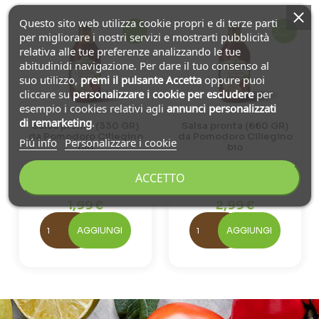
Questo sito web utilizza cookie propri e di terze parti
per migliorare i nostri servizi e mostrarti pubblicità
relativa alle tue preferenze analizzando le tue
abitudinidi navigazione. Per dare il tuo consenso al
suo utilizzo,
premi il pulsante Accetta
oppure puoi
cliccare su
personalizzare i cookie
per escludere
per
esempio i cookies relativi agli
annunci personalizzati
di remarketing
.
Salsa pronta (330 GR)
Salsa pronta (660 GR)
da Pomodoro Ciliegino
da Pomodoro Ciliegino
Piú info
Personalizzare i cookie
bio
bio
ACCETTO
Italia (Sicilia)
Italia (Sicilia)
330 gr
660 gr
1,99 €
2,99 €
AGGIUNGI
AGGIUNGI