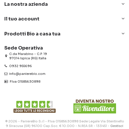
La nostra azienda
Il tuo account
Prodotti Bio a casa tua
Sede Operativa
C.da Marabino - C.P. 19
97014 Ispica (RG) Italia
0932 955696
info@panierebio.com
‎‎‎‎‎ P.Iva 01585630898
© 2026 - PaniereBio S.r.l - P.Iva 01585630898 Sede Legale Via Stentinello
9 Siracusa (SR) 96100 Cap.Soc. € 10.000 - N.REA SR - 133451 -
Gestisci