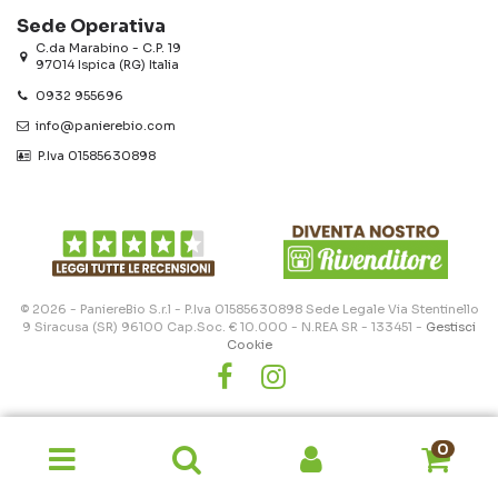
Sede Operativa
C.da Marabino - C.P. 19
97014 Ispica (RG) Italia
0932 955696
info@panierebio.com
‎‎‎‎‎ P.Iva 01585630898
© 2026 - PaniereBio S.r.l - P.Iva 01585630898 Sede Legale Via Stentinello
9 Siracusa (SR) 96100 Cap.Soc. € 10.000 - N.REA SR - 133451 -
Gestisci
Cookie
0