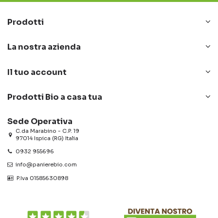
Prodotti
La nostra azienda
Il tuo account
Prodotti Bio a casa tua
Sede Operativa
C.da Marabino - C.P. 19
97014 Ispica (RG) Italia
0932 955696
info@panierebio.com
‎‎‎‎‎ P.Iva 01585630898