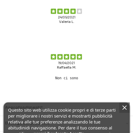
24/05/2021
Valeria L.
19/04/2021
Raffaella M.
Non ci sono
Approfondimenti*
Questo sito web utilizza cookie propri e di terze parti
per migliorare i nostri servizi e mostrarti pubblicità
relativa alle tue preferenze analizzando le tue
Dettagli del prodotto
abitudinidi navigazione. Per dare il tuo consenso al