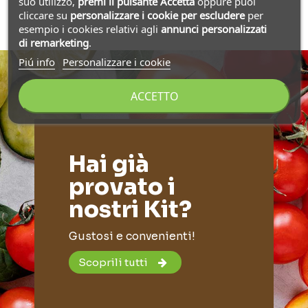
suo utilizzo,
premi il pulsante Accetta
oppure puoi
cliccare su
personalizzare i cookie
per escludere
per
esempio i cookies relativi agli
annunci personalizzati
di remarketing
.
Piú info
Personalizzare i cookie
ACCETTO
Hai già
provato i
nostri Kit?
Gustosi e convenienti!
Scoprili tutti