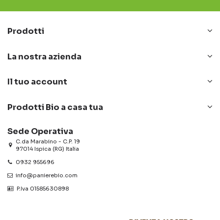
Prodotti
La nostra azienda
Il tuo account
Prodotti Bio a casa tua
Sede Operativa
C.da Marabino - C.P. 19
97014 Ispica (RG) Italia
0932 955696
info@panierebio.com
‎‎‎‎‎ P.Iva 01585630898