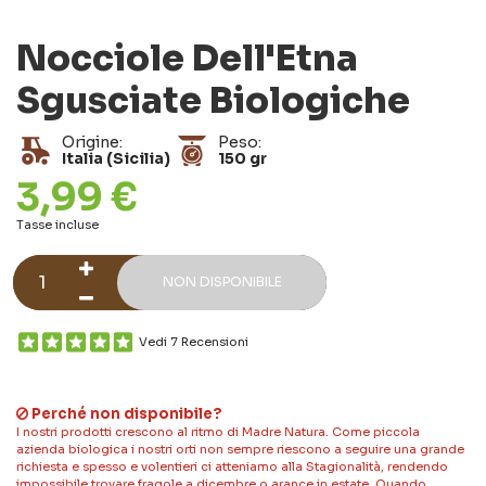
Nocciole Dell'Etna
Sgusciate Biologiche
Origine:
Peso:
Italia (Sicilia)
150 gr
3,99 €
Tasse incluse
NON DISPONIBILE
Vedi 7 Recensioni
Perché non disponibile?
I nostri prodotti crescono al ritmo di Madre Natura. Come piccola
azienda biologica i nostri orti non sempre riescono a seguire una grande
richiesta e spesso e volentieri ci atteniamo alla Stagionalità, rendendo
impossibile trovare fragole a dicembre o arance in estate. Quando