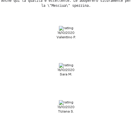
Anche qui la qualità è eccellente. Le adopererò sicuramente per
la \"Mesciua\" spezzina.
16/10/2020
Valentino P.
16/10/2020
Sara M.
15/10/2020
Tiziana S.