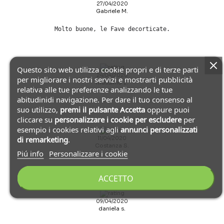
27/04/2020
Gabriele M.
Molto buone, le Fave decorticate.
Questo sito web utilizza cookie propri e di terze parti
24/04/2020
per migliorare i nostri servizi e mostrarti pubblicità
massimo z.
relativa alle tue preferenze analizzando le tue
abitudinidi navigazione. Per dare il tuo consenso al
suo utilizzo,
premi il pulsante Accetta
oppure puoi
cliccare su
personalizzare i cookie
per escludere
per
esempio i cookies relativi agli
annunci personalizzati
di remarketing
.
11/04/2020
Costanza S.
Piú info
Personalizzare i cookie
ACCETTO
09/04/2020
daniela s.