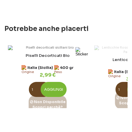
Potrebbe anche piacerti
Piselli Decorticati Bio
Lenticch
Italia (Sicilia)
400 gr
Italia (Sic
2,99 €
3,
AGGIUNGI
Non D
Non Disponibile
Scopri
Scopri perchè?
Fave F
Lenticchie Siciliane Bio
Italia (Sic