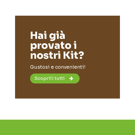
Italia (Sicilia)
400 gr
1,
2,99 €
ES
ESAURITO
Hai già
provato i
nostri Kit?
Gustosi e convenienti!
Scoprili tutti