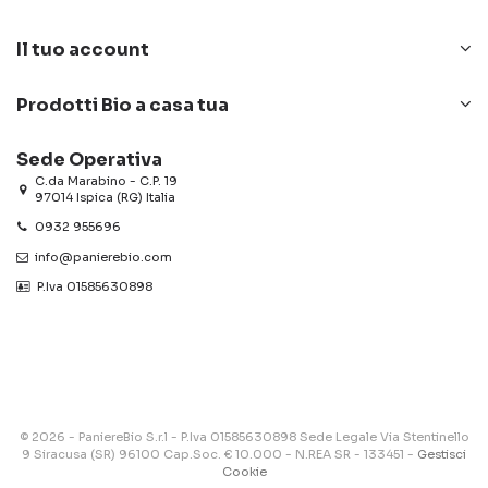
Il tuo account
Prodotti Bio a casa tua
Sede Operativa
C.da Marabino - C.P. 19
97014 Ispica (RG) Italia
0932 955696
info@panierebio.com
‎‎‎‎‎ P.Iva 01585630898
© 2026 - PaniereBio S.r.l - P.Iva 01585630898 Sede Legale Via Stentinello
9 Siracusa (SR) 96100 Cap.Soc. € 10.000 - N.REA SR - 133451 -
Gestisci
Cookie