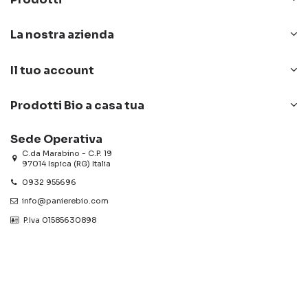
La nostra azienda
Il tuo account
Prodotti Bio a casa tua
Sede Operativa
C.da Marabino - C.P. 19
97014 Ispica (RG) Italia
0932 955696
info@panierebio.com
‎‎‎‎‎ P.Iva 01585630898