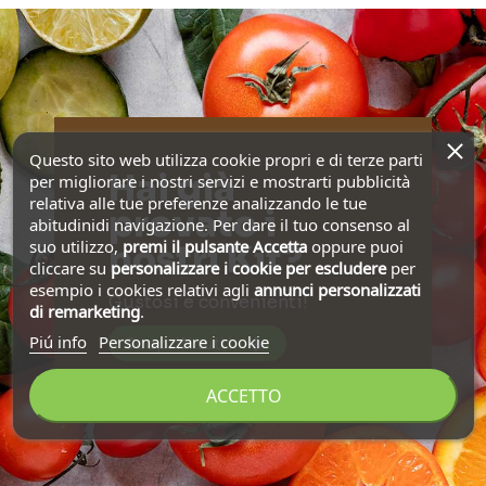
Questo sito web utilizza cookie propri e di terze parti
Hai già
per migliorare i nostri servizi e mostrarti pubblicità
relativa alle tue preferenze analizzando le tue
provato i
abitudinidi navigazione. Per dare il tuo consenso al
suo utilizzo,
premi il pulsante Accetta
oppure puoi
nostri Kit?
cliccare su
personalizzare i cookie
per escludere
per
esempio i cookies relativi agli
annunci personalizzati
Gustosi e convenienti!
di remarketing
.
Piú info
Personalizzare i cookie
Scoprili tutti
ACCETTO