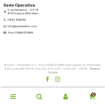
Sede Operativa
C.da Marabino - C.P. 19
97014 Ispica (RG) Italia
0932 955696
info@panierebio.com
‎‎‎‎‎ P.Iva 01585630898
© 2026 - PaniereBio S.r.l - P.Iva 01585630898 Sede Legale Via Stentinello
9 Siracusa (SR) 96100 Cap.Soc. € 10.000 - N.REA SR - 133451 -
Gestisci
Cookie
0