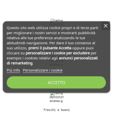
24/08/2021
Questo sito web utilizza cookie propri e di terze parti
andrea g.
per migliorare i nostri servizi e mostrarti pubblicità
relativa alle tue preferenze analizzando le tue
abitudinidi navigazione. Per dare il tuo consenso al
suo utilizzo,
premi il pulsante Accetta
oppure puoi
cliccare su
personalizzare i cookie
per escludere
per
esempio i cookies relativi agli
annunci personalizzati
17/05/2021
di remarketing
.
andrea g.
Piú info
Personalizzare i cookie
ACCETTO
28/01/2021
andrea g.
freschi e buoni