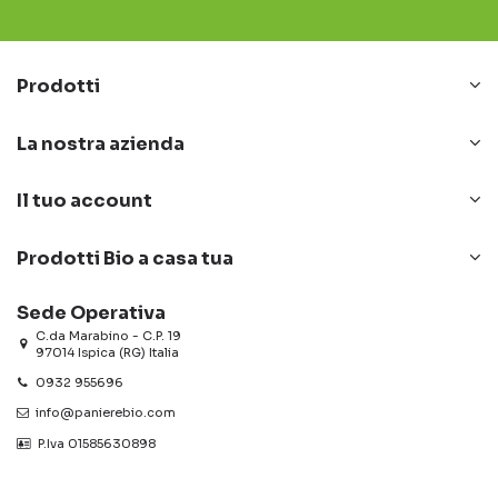
Prodotti
La nostra azienda
Il tuo account
Prodotti Bio a casa tua
Sede Operativa
C.da Marabino - C.P. 19
97014 Ispica (RG) Italia
0932 955696
info@panierebio.com
‎‎‎‎‎ P.Iva 01585630898