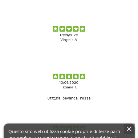
17/09/2020
Virginia A.
10/09/2020
Tiziana T.
Ottima bevanda rossa
Questo sito web utilizza cookie propri e di terze parti
10/09/2020
per migliorare i nostri servizi e mostrarti pubblicità