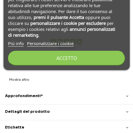
laura d.
relativa alle tue preferenze analizzando le tue
abitudinidi navigazione. Per dare il tuo consenso al
Dolce
suo utilizzo,
premi il pulsante Accetta
oppure puoi
cliccare su
personalizzare i cookie
per escludere
per
esempio i cookies relativi agli
annunci personalizzati
di remarketing
.
Piú info
Personalizzare i cookie
18/06/2020
stefania m.
ACCETTO
Mostra altro
Approfondimenti*
Dettagli del prodotto
Etichette