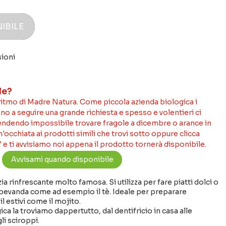
IBILE
sioni
le?
 ritmo di Madre Natura. Come piccola azienda biologica i
no a seguire una grande richiesta e spesso e volentieri ci
rendendo impossibile trovare fragole a dicembre o arance in
occhiata ai prodotti simili che trovi sotto oppure clicca
 e ti avvisiamo noi appena il prodotto tornerà disponibile.
a rinfrescante molto famosa. Si utilizza per fare piatti dolci o
 bevanda come ad esempio il tè. Ideale per preparare
l estivi come il mojito.
a la troviamo dappertutto, dal dentifricio in casa alle
li sciroppi.