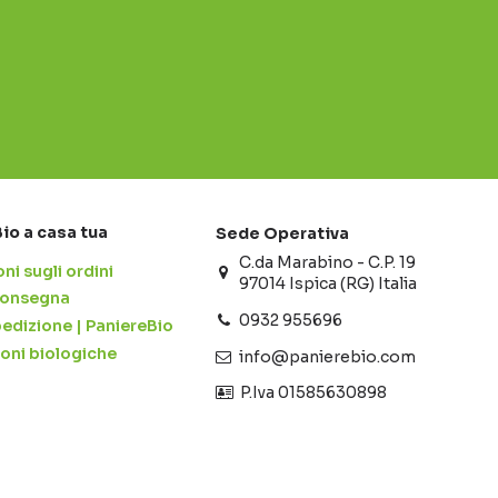
Bio a casa tua
Sede Operativa
C.da Marabino - C.P. 19
ni sugli ordini
97014 Ispica (RG) Italia
 consegna
0932 955696
pedizione | PaniereBio
ioni biologiche
info@panierebio.com
‎‎‎‎‎ P.Iva 01585630898