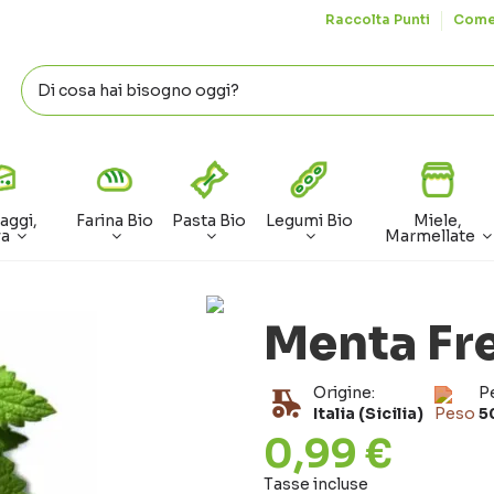
Raccolta Punti
Come
aggi,
Farina Bio
Pasta Bio
Legumi Bio
Miele,
va
Marmellate
Menta Fre
Origine:
P
Italia (Sicilia)
5
0,99 €
Tasse incluse