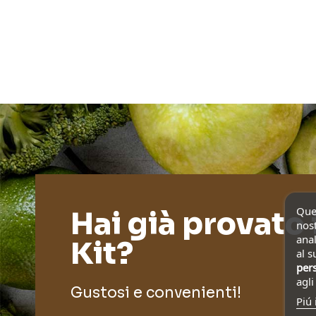
Ques
Hai già provato 
nost
anal
Kit?
al s
pers
agl
Gustosi e convenienti!
Piú 