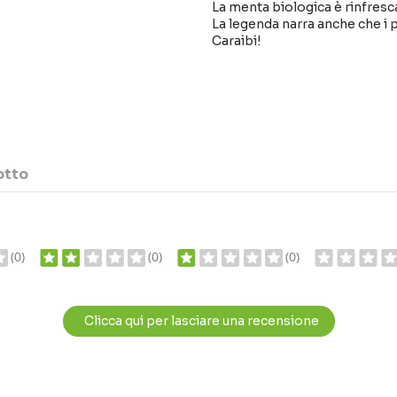
La menta biologica è rinfresc
La legenda narra anche che i pr
Caraibi!
otto
(0)
(0)
(0)
Clicca qui per lasciare una recensione