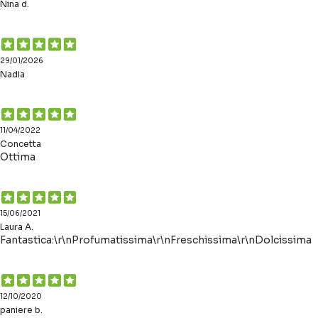
Nina d.
29/01/2026
Nadia
11/04/2022
Concetta
Ottima
15/06/2021
Laura A.
Fantastica:\r\nProfumatissima\r\nFreschissima\r\nDolcissima
12/10/2020
paniere b.