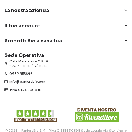
La nostra azienda
Il tuo account
Prodotti Bio a casa tua
Sede Operativa
C.da Marabino - C.P. 19
97014 Ispica (RG) Italia
0932 955696
info@panierebio.com
‎‎‎‎‎ P.Iva 01585630898
© 2026 - PaniereBio S.r.l - P.Iva 01585630898 Sede Legale Via Stentinello