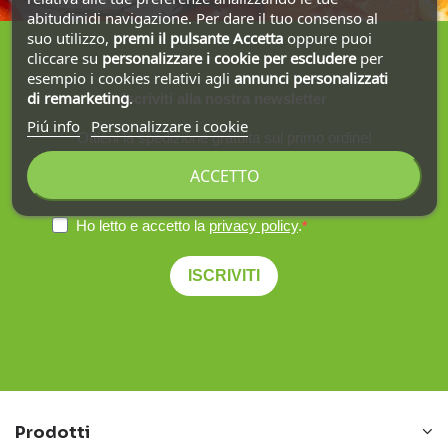
abitudinidi navigazione. Per dare il tuo consenso al
suo utilizzo,
premi il pulsante Accetta
oppure puoi
cliccare su
personalizzare i cookie
per escludere
per
esempio i cookies relativi agli
annunci personalizzati
di remarketing
.
Iscriviti alla nostra newsletter
Piú info
Personalizzare i cookie
Ottieni la spedizione gratuita sul primo ordine!
ACCETTO
Ho letto e accetto la
privacy policy
.
ISCRIVITI
Prodotti