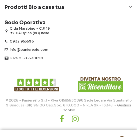
Prodotti Bio a casa tua
Sede Operativa
C.da Marabino - C.P. 19
97014 Ispica (RG) Italia
0932 955696
info@panierebio.com
‎‎‎‎‎ P.Iva 01585630898
© 2026 - PaniereBio S.r.l - P.Iva 01585630898 Sede Legale Via Stentinello
9 Siracusa (SR) 96100 Cap.Soc. € 10.000 - N.REA SR - 133451 -
Gestisci
Cookie