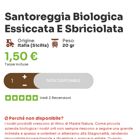
Santoreggia Biologica
Essiccata E Sbriciolata
Origine:
Peso:
Italia (Sicilia)
20 gr
1,50 €
Tasse incluse
NON DISPONIBILE
Vedi 2 Recensioni
Perché non disponibile?
I nostri prodotti crescono al ritmo di Madre Natura. Come piccola
azienda biologica i nostri orti non sempre riescono a seguire una grande
richiesta e spesso e volentieri ci atteniamo alla Stagionalità, rendendo
impossibile trovare fragole a dicembre o arance in estate. Quando