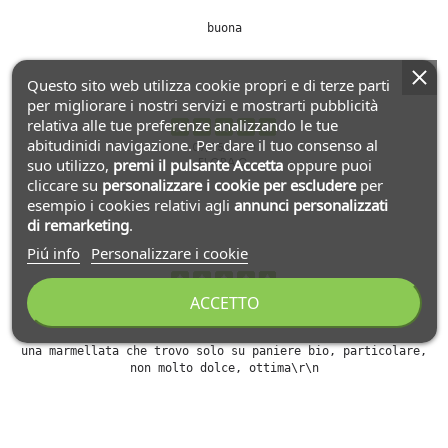
buona
Questo sito web utilizza cookie propri e di terze parti
per migliorare i nostri servizi e mostrarti pubblicità
relativa alle tue preferenze analizzando le tue
abitudinidi navigazione. Per dare il tuo consenso al
07/05/2020
suo utilizzo,
premi il pulsante Accetta
oppure puoi
FLORA C.
cliccare su
personalizzare i cookie
per escludere
per
esempio i cookies relativi agli
annunci personalizzati
di remarketing
.
Piú info
Personalizzare i cookie
ACCETTO
06/05/2020
pierluigi c.
una marmellata che trovo solo su paniere bio, particolare,
non molto dolce, ottima\r\n