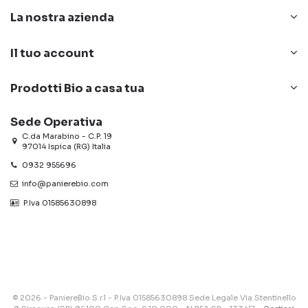
La nostra azienda
Il tuo account
Prodotti Bio a casa tua
Sede Operativa
C.da Marabino - C.P. 19
97014 Ispica (RG) Italia
0932 955696
info@panierebio.com
‎‎‎‎‎ P.Iva 01585630898
© 2026 - PaniereBio S.r.l - P.Iva 01585630898 Sede Legale Via Stentinello