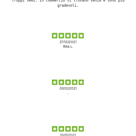
troppi semi. In commercio si trovano senza e sono più
gradevoli.
27/12/2021
Rita L.
03/12/2021
..
10/11/2021