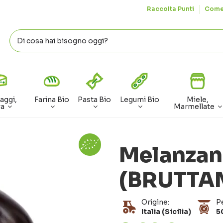
Raccolta Punti
Come
aggi,
Farina Bio
Pasta Bio
Legumi Bio
Miele,
va
Marmellate
Melanzan
(BRUTT
Origine:
P
Italia (Sicilia)
5