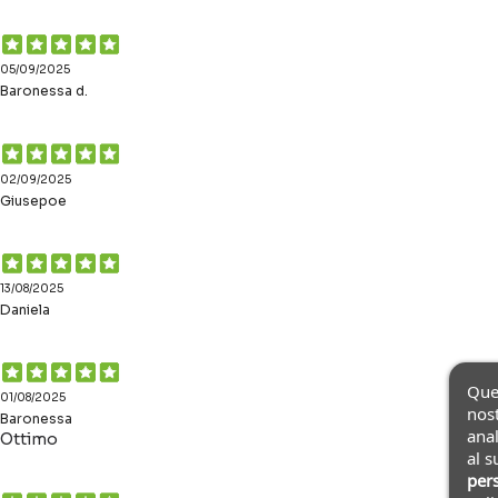
05/09/2025
Baronessa d.
02/09/2025
Giusepoe
13/08/2025
Daniela
Ques
01/08/2025
nost
Baronessa
anal
Ottimo
al s
pers