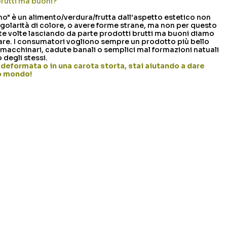
brutti ma buoni?
" è un alimento/verdura/frutta dall'aspetto estetico non
egolarità di colore, o avere forme strane, ma non per questo
ante volte lasciando da parte prodotti brutti ma buoni diamo
are. I consumatori vogliono sempre un prodotto più bello
 macchinari, cadute banali o semplici mal formazioni natuali
 degli stessi.
deformata o in una carota storta, stai aiutando a dare
ro mondo!