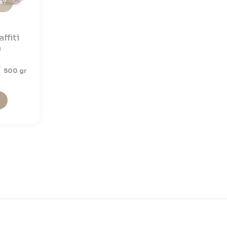
è?
ffiti
a
500 gr