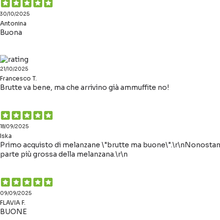
30/10/2025
Antonina
Buona
21/10/2025
Francesco T.
Brutte va bene, ma che arrivino già ammuffite no!
18/09/2025
Iska
Primo acquisto di melanzane \"brutte ma buone\".\r\nNonostant
parte più grossa della melanzana.\r\n
09/09/2025
FLAVIA F.
BUONE