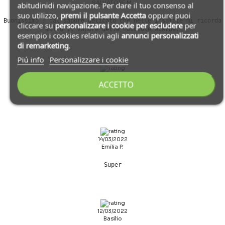
SALVATORE M.
abitudinidi navigazione. Per dare il tuo consenso al
suo utilizzo,
premi il pulsante Accetta
oppure puoi
Buonissimo ; dal sapore delicato che nelle insalate mi ricorda
cliccare su
personalizzare i cookie
per escludere
per
molto il sapore delle nocciole acerbe.
esempio i cookies relativi agli
annunci personalizzati
di remarketing
.
Piú info
Personalizzare i cookie
10/05/2022
ACCETTO
Silvia F.
14/03/2022
Emilia P.
Super
12/03/2022
Basilio