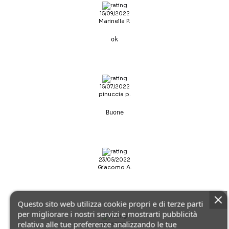
15/09/2022
Marinella P.
ok
15/07/2022
pinuccia p.
Buone
23/05/2022
Giacomo A.
Questo sito web utilizza cookie propri e di terze parti
per migliorare i nostri servizi e mostrarti pubblicità
relativa alle tue preferenze analizzando le tue
23/05/2022