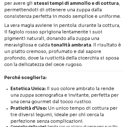
per avere gli
stessi tempi di ammollo e di cottura
,
permettendoti di ottenere una zuppa dalla
consistenza perfetta in modo semplice e uniforme.
La vera magia avviene in pentola: durante la cottura,
il fagiolo rosso sprigiona lentamente i suoi
pigmenti naturali, donando alla zuppa una
meravigliosa e calda
tonalità ambrata
. Il risultato è
un piatto cremoso, profumato e dal sapore
profondo, dove la rusticità della cicerchia si sposa
con la delicatezza del cece rugoso.
Perché sceglierla:
Estetica Unica:
Il suo colore ambrato la rende
una zuppa scenografica e invitante, perfetta per
una cena gourmet dal tocco rustico.
Praticità d'Uso:
Un unico tempo di cottura per
tre diversi legumi, ideale per chi cerca la
perfezione senza complicazioni.
Consiglio dello chef:
Servila con un pizzico di pepe nero e un filo