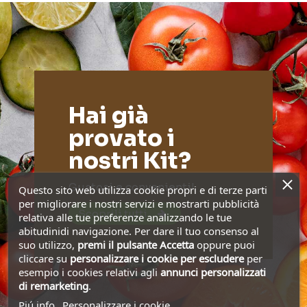
Hai già
provato i
nostri Kit?
Gustosi e convenienti!
Questo sito web utilizza cookie propri e di terze parti
per migliorare i nostri servizi e mostrarti pubblicità
Scoprili tutti
relativa alle tue preferenze analizzando le tue
abitudinidi navigazione. Per dare il tuo consenso al
suo utilizzo,
premi il pulsante Accetta
oppure puoi
cliccare su
personalizzare i cookie
per escludere
per
esempio i cookies relativi agli
annunci personalizzati
di remarketing
.
Piú info
Personalizzare i cookie