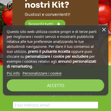
nostri Kit?
Gustosi e convenienti!
Scoprili tutti
Questo sito web utilizza cookie propri e di terze parti
per migliorare i nostri servizi e mostrarti pubblicità
relativa alle tue preferenze analizzando le tue
abitudinidi navigazione. Per dare il tuo consenso al
suo utilizzo,
premi il pulsante Accetta
oppure puoi
cliccare su
personalizzare i cookie
per escludere
per
esempio i cookies relativi agli
annunci personalizzati
di remarketing
.
Piú info
Personalizzare i cookie
Iscriviti alla nostra newsletter
ACCETTO
Ottieni la spedizione gratuita sul primo ordine!