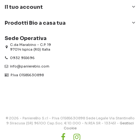
Il tuo account
Prodotti Bio a casa tua
Sede Operativa
C.da Marabino - C.P. 19
97014 Ispica (RG) Italia
0932 955696
info@panierebio.com
‎‎‎‎‎ P.Iva 01585630898
© 2026 - PaniereBio S.r.l - P.Iva 01585630898 Sede Legale Via Stentinello
9 Siracusa (SR) 96100 Cap.Soc. € 10.000 - N.REA SR - 133451 -
Gestisci
Cookie