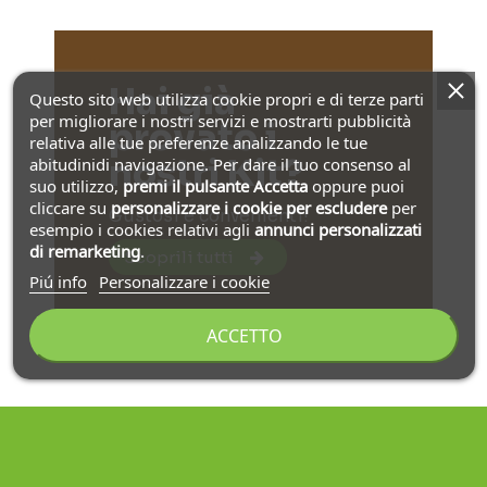
Hai già
Questo sito web utilizza cookie propri e di terze parti
per migliorare i nostri servizi e mostrarti pubblicità
provato i
relativa alle tue preferenze analizzando le tue
nostri Kit?
abitudinidi navigazione. Per dare il tuo consenso al
suo utilizzo,
premi il pulsante Accetta
oppure puoi
cliccare su
personalizzare i cookie
per escludere
per
Gustosi e convenienti!
esempio i cookies relativi agli
annunci personalizzati
di remarketing
.
Scoprili tutti
Piú info
Personalizzare i cookie
ACCETTO