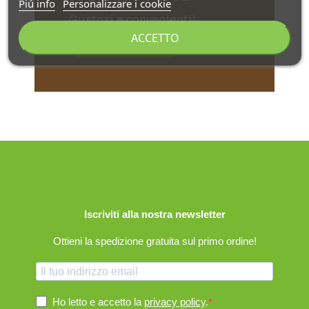
Piú info
Personalizzare i cookie
Gustosi e convenienti!
ACCETTO
Scoprili tutti
Iscriviti alla nostra newsletter
Ottieni la spedizione gratuita sul primo ordine!
Ho letto e accetto la
privacy policy
.