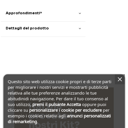
Approfondimenti*
Dettagli del prodotto
Questo sito web utilizza cookie propri e di terze parti
per migliorare i nostri servizi e mostrarti pubblicità
relativa alle tue preferenze analizzando le tue
abitudinidi navigazione. Per dare il tuo consenso al
Hai già
suo utilizzo,
premi il pulsante Accetta
oppure puoi
cliccare su
personalizzare i cookie
per escludere
per
provato i
esempio i cookies relativi agli
annunci personalizzati
di remarketing
.
nostri Kit?