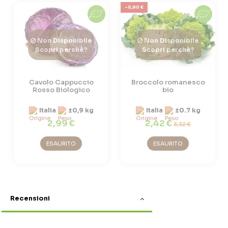
-0,90 €
Non Disponibile
Non Disponibile
Scopri perchè?
Scopri perchè?
Cavolo Cappuccio
Broccolo romanesco
Rosso Biologico
bio
Italia
±0,9 kg
Italia
±0.7 kg
2,99 €
2,42 €
3,32 €
ESAURITO
ESAURITO
Recensioni