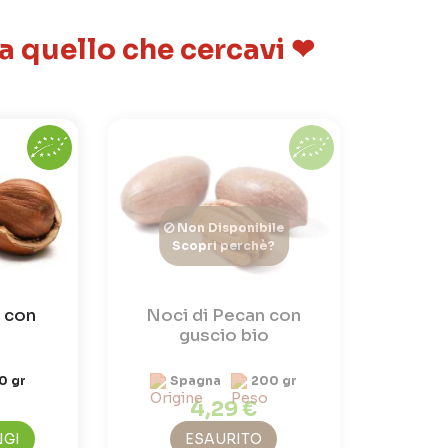
 a quello che cercavi ❤
Non Disponibile
Scopri perchè?
 con
Noci di Pecan con
guscio bio
0 gr
Spagna
200 gr
4,29 €
NGI
ESAURITO