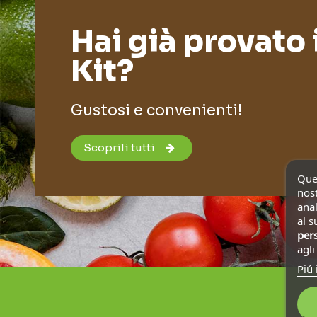
Hai già provato 
Kit?
Gustosi e convenienti!
Scoprili tutti
Ques
nost
anal
al s
pers
agl
Piú 