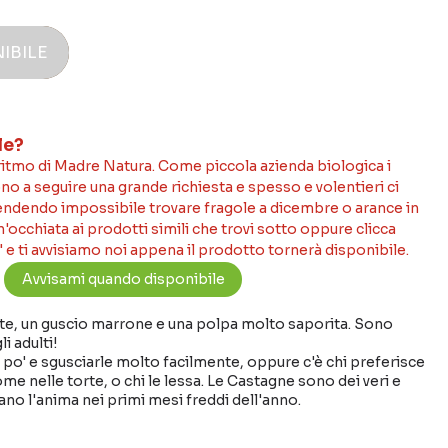
IBILE
le?
 ritmo di Madre Natura. Come piccola azienda biologica i
no a seguire una grande richiesta e spesso e volentieri ci
rendendo impossibile trovare fragole a dicembre o arance in
occhiata ai prodotti simili che trovi sotto oppure clicca
 e ti avvisiamo noi appena il prodotto tornerà disponibile.
e, un guscio marrone e una polpa molto saporita. Sono
i adulti!
n po' e sgusciarle molto facilmente, oppure c'è chi preferisce
ome nelle torte, o chi le lessa. Le Castagne sono dei veri e
ano l'anima nei primi mesi freddi dell'anno.