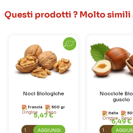
Questi prodotti ? Molto simili
Noci Biologiche
Nocciole Bio
guscio
Francia
500 gr
Italia
50
5,47 €
6,49 €
AGGIUNGI
AGGIU