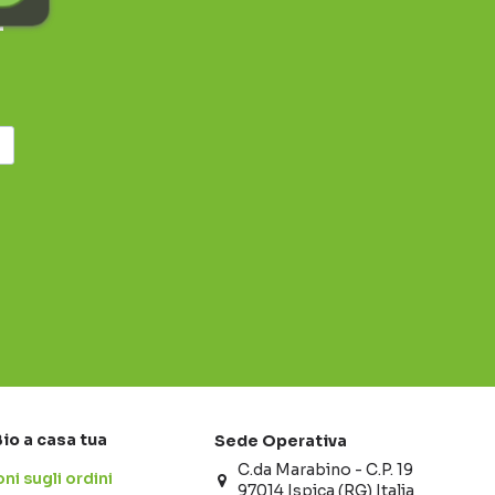
r
Bio a casa tua
Sede Operativa
C.da Marabino - C.P. 19
ni sugli ordini
97014 Ispica (RG) Italia