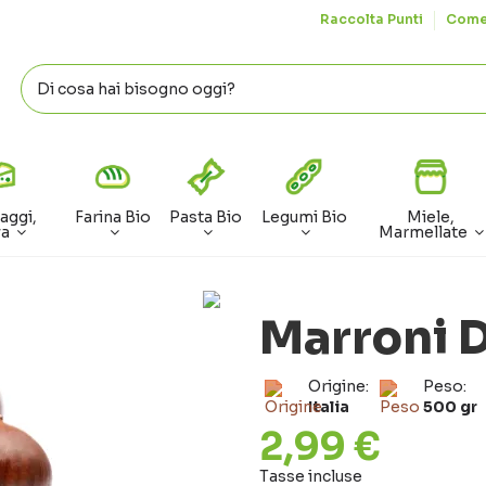
Raccolta Punti
Come
aggi,
Farina Bio
Pasta Bio
Legumi Bio
Miele,
va
Marmellate
Marroni D
Origine:
Peso:
Italia
500 gr
2,99 €
Tasse incluse