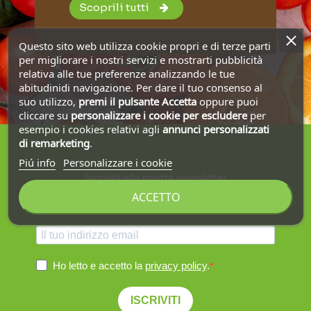
Scoprili tutti
Questo sito web utilizza cookie propri e di terze parti
per migliorare i nostri servizi e mostrarti pubblicità
relativa alle tue preferenze analizzando le tue
abitudinidi navigazione. Per dare il tuo consenso al
suo utilizzo,
premi il pulsante Accetta
oppure puoi
cliccare su
personalizzare i cookie
per escludere
per
esempio i cookies relativi agli
annunci personalizzati
di remarketing
.
Piú info
Personalizzare i cookie
Iscriviti alla nostra newsletter
ACCETTO
Ottieni la spedizione gratuita sul primo ordine!
Ho letto e accetto la
privacy policy
.
ISCRIVITI