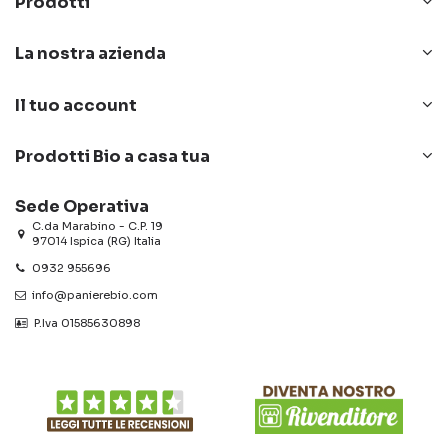
Prodotti
La nostra azienda
Il tuo account
Prodotti Bio a casa tua
Sede Operativa
C.da Marabino - C.P. 19
97014 Ispica (RG) Italia
0932 955696
info@panierebio.com
‎‎‎‎‎ P.Iva 01585630898