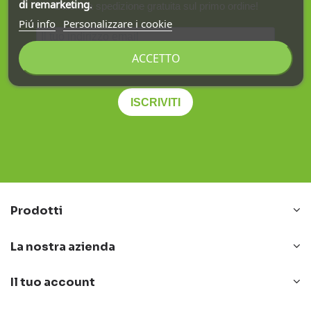
di remarketing
.
Ottieni la spedizione gratuita sul primo ordine!
Piú info
Personalizzare i cookie
ACCETTO
Ho letto e accetto la
privacy policy
.
ISCRIVITI
Prodotti
La nostra azienda
Il tuo account