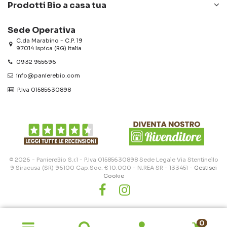
Prodotti Bio a casa tua
Sede Operativa
C.da Marabino - C.P. 19
97014 Ispica (RG) Italia
0932 955696
info@panierebio.com
‎‎‎‎‎ P.Iva 01585630898
© 2026 - PaniereBio S.r.l - P.Iva 01585630898 Sede Legale Via Stentinello
9 Siracusa (SR) 96100 Cap.Soc. € 10.000 - N.REA SR - 133451 -
Gestisci
Cookie
0