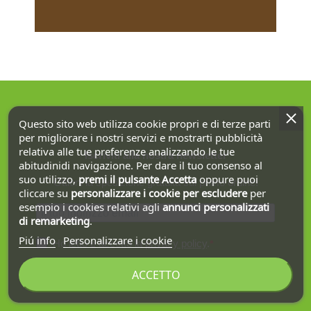
Questo sito web utilizza cookie propri e di terze parti
per migliorare i nostri servizi e mostrarti pubblicità
relativa alle tue preferenze analizzando le tue
Iscriviti alla nostra newsletter
abitudinidi navigazione. Per dare il tuo consenso al
suo utilizzo,
premi il pulsante Accetta
oppure puoi
Ottieni la spedizione gratuita sul primo ordine!
cliccare su
personalizzare i cookie
per escludere
per
esempio i cookies relativi agli
annunci personalizzati
di remarketing
.
Piú info
Personalizzare i cookie
Ho letto e accetto la
privacy policy
.
ACCETTO
ISCRIVITI