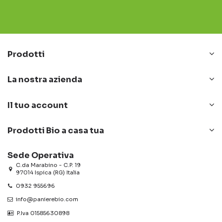
Prodotti
La nostra azienda
Il tuo account
Prodotti Bio a casa tua
Sede Operativa
C.da Marabino - C.P. 19
97014 Ispica (RG) Italia
0932 955696
info@panierebio.com
‎‎‎‎‎ P.Iva 01585630898